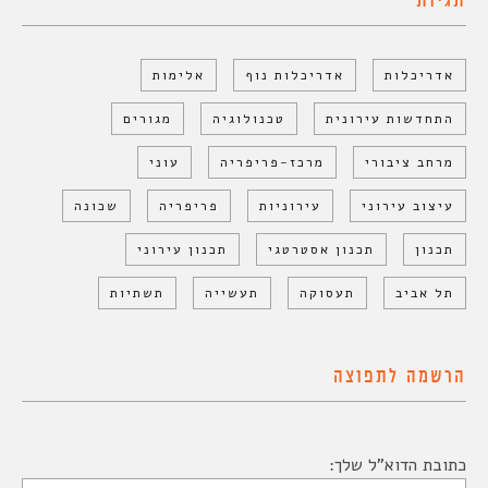
תגיות
אדריכלות
אדריכלות נוף
אלימות
התחדשות עירונית
טכנולוגיה
מגורים
מרחב ציבורי
מרכז-פריפריה
עוני
עיצוב עירוני
עירוניות
פריפריה
שכונה
תכנון
תכנון אסטרטגי
תכנון עירוני
תל אביב
תעסוקה
תעשייה
תשתיות
הרשמה לתפוצה
כתובת הדוא"ל שלך: