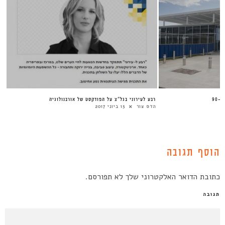
90
רבע לעירוני בגל”צ על הפודקסט של אורבנולוגיה
הדס צור
15 ביוני 2017
הוסף תגובה
כתובת הדואר האלקטרוני שלך לא תפורסם.
תגובה