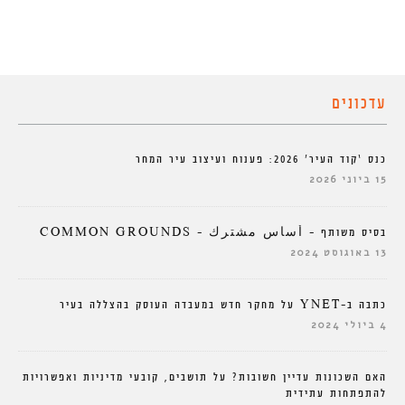
עדכונים
כנס ‘קוד העיר’ 2026: פענוח ועיצוב עיר המחר
15 ביוני 2026
בסיס משותף – أساس مشترك – COMMON GROUNDS
13 באוגוסט 2024
כתבה ב-YNET על מחקר חדש במעבדה העוסק בהצללה בעיר
4 ביולי 2024
האם השכונות עדיין חשובות? על תושבים, קובעי מדיניות ואפשרויות
להתפתחות עתידית