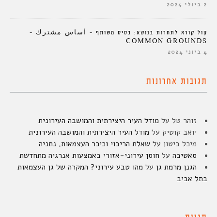
2 ביולי 2024
קול קורא לתחרות בנושא: בסיס משותף – أساس مشترك –
COMMON GROUNDS
4 ביוני 2024
תגובות אחרונות
זוהר טל
על
מודל העיר היצירתית והמושבה העירונית
יואב קוטיק
על
מודל העיר היצירתית והמושבה העירונית
מיכל ביטון
על
שאלת הריבוי וכיכר העצמאות, נתניה
סאטיבה
על
חוסן עירוני-אזורי באמצעות אנרגיה מתחדשת
הגנן מרמת גן
על
מהו טבע עירוני? המקרה של גן העצמאות
בתל אביב