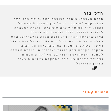
הדס צור
חברת מערכת. כיהנה כעורכת המשנה של כתב העת
והפודקסט "אורבנולוגיה" בין השנים 2016-יולי
2023. ד"ר לסוציולוגיה עירונית, בוגרת המעבדה
לעיצוב עירוני, כיום פוסט-דוקטורנטית
באוניברסיטת הארוורד, זוכת מלגת פולברייט. הדס
בעלת תואר שני בסוציולוגיה ואנתרופולוגיה ותואר
ראשון בקולנוע ומגדר מאוניברסיטת תל אביב.
מחקרה הקודם עסק בזנות ועירוניות, הייתה שותפה
למחקר אינטרדיספלינרי בנושא 'ערים חכמות'
ועבודת הדוקטורט שלה התמקדה באלימות בעיר
בעידן הדיגיטלי.
מאמרים קשורים