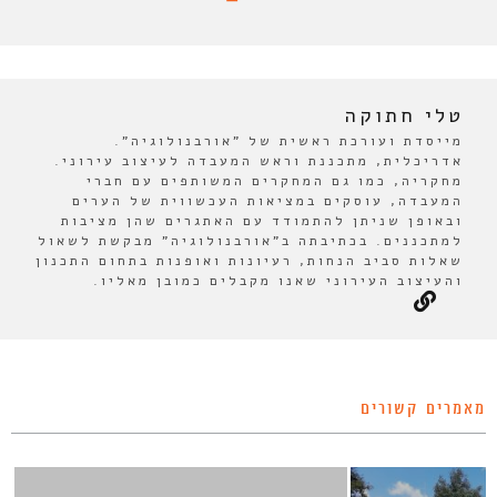
טלי חתוקה
מייסדת ועורכת ראשית של "אורבנולוגיה".
אדריכלית, מתכננת וראש המעבדה לעיצוב עירוני.
מחקריה, כמו גם המחקרים המשותפים עם חברי
המעבדה, עוסקים במציאות העכשווית של הערים
ובאופן שניתן להתמודד עם האתגרים שהן מציבות
למתכננים. בכתיבתה ב"אורבנולוגיה" מבקשת לשאול
שאלות סביב הנחות, רעיונות ואופנות בתחום התכנון
והעיצוב העירוני שאנו מקבלים כמובן מאליו.
מאמרים קשורים