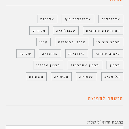
אדריכלות
אדריכלות נוף
אלימות
התחדשות עירונית
טכנולוגיה
מגורים
מרחב ציבורי
מרכז-פריפריה
עוני
עיצוב עירוני
עירוניות
פריפריה
שכונה
תכנון
תכנון אסטרטגי
תכנון עירוני
תל אביב
תעסוקה
תעשייה
תשתיות
הרשמה לתפוצה
כתובת הדוא"ל שלך: