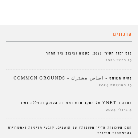
עדכונים
כנס ‘קוד העיר’ 2026: פענוח ועיצוב עיר המחר
15 ביוני 2026
בסיס משותף – أساس مشترك – COMMON GROUNDS
13 באוגוסט 2024
כתבה ב-YNET על מחקר חדש במעבדה העוסק בהצללה בעיר
4 ביולי 2024
האם השכונות עדיין חשובות? על תושבים, קובעי מדיניות ואפשרויות
להתפתחות עתידית