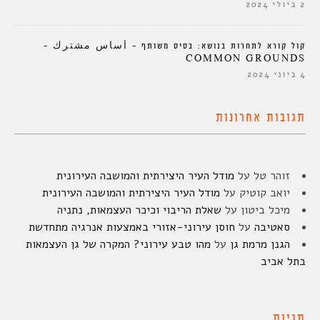
2 ביולי 2024
קול קורא לתחרות בנושא: בסיס משותף – أساس مشترك –
COMMON GROUNDS
4 ביוני 2024
תגובות אחרונות
זוהר טל
על
מודל העיר היצירתית והמושבה העירונית
יואב קוטיק
על
מודל העיר היצירתית והמושבה העירונית
מיכל ביטון
על
שאלת הריבוי וכיכר העצמאות, נתניה
סאטיבה
על
חוסן עירוני-אזורי באמצעות אנרגיה מתחדשת
הגנן מרמת גן
על
מהו טבע עירוני? המקרה של גן העצמאות
בתל אביב
תגיות