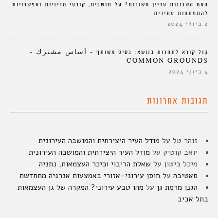
האם השכונות עדיין חשובות? על תושבים, קובעי מדיניות ואפשרויות
להתפתחות עתידית
2 ביולי 2024
קול קורא לתחרות בנושא: בסיס משותף – أساس مشترك –
COMMON GROUNDS
4 ביוני 2024
תגובות אחרונות
זוהר טל
על
מודל העיר היצירתית והמושבה העירונית
יואב קוטיק
על
מודל העיר היצירתית והמושבה העירונית
מיכל ביטון
על
שאלת הריבוי וכיכר העצמאות, נתניה
סאטיבה
על
חוסן עירוני-אזורי באמצעות אנרגיה מתחדשת
הגנן מרמת גן
על
מהו טבע עירוני? המקרה של גן העצמאות
בתל אביב