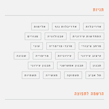
תגיות
אדריכלות
אדריכלות נוף
אלימות
התחדשות עירונית
טכנולוגיה
מגורים
מרחב ציבורי
מרכז-פריפריה
עוני
עיצוב עירוני
עירוניות
פריפריה
שכונה
תכנון
תכנון אסטרטגי
תכנון עירוני
תל אביב
תעסוקה
תעשייה
תשתיות
הרשמה לתפוצה