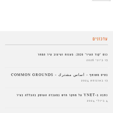
עדכונים
כנס ‘קוד העיר’ 2026: פענוח ועיצוב עיר המחר
15 ביוני 2026
בסיס משותף – أساس مشترك – COMMON GROUNDS
13 באוגוסט 2024
כתבה ב-YNET על מחקר חדש במעבדה העוסק בהצללה בעיר
4 ביולי 2024