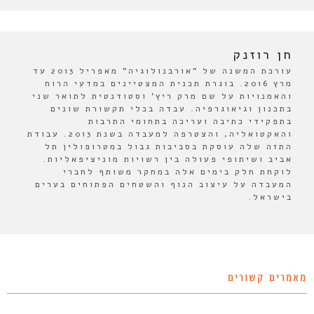
חן רוזנק
עורכת המשנה של "אורבנולוגיה" מאפריל 2013 עד
מרץ 2016. בוגרת תכנית המצטיינים במדעי הרוח
והאמנויות על שם מרק ריץ' וסטודנטית לתואר שני
בתכנון וגיאוגרפיה. עבדה בכלי תקשורת שונים
בתפקידי כתיבה ועריכה בתחומי התרבות
והאקטואליה, והצטרפה למעבדה בשנת 2013. עבודת
התזה שלה עוסקת בסביבות גבול במטרופולין תל
אביב ושיתופי פעולה בין רשויות מוניציפאליות.
לוקחת חלק בימים אלה במחקר משותף לחברי
המעבדה על עיצוב הנוף והשטחים הפתוחים בערים
בישראל.
מאמרים קשורים