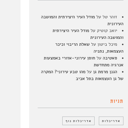
זוהר טל
על
מודל העיר היצירתית והמושבה
העירונית
יואב קוטיק
על
מודל העיר היצירתית
והמושבה העירונית
מיכל ביטון
על
שאלת הריבוי וכיכר
העצמאות, נתניה
סאטיבה
על
חוסן עירוני-אזורי באמצעות
אנרגיה מתחדשת
הגנן מרמת גן
על
מהו טבע עירוני? המקרה
של גן העצמאות בתל אביב
תגיות
אדריכלות
אדריכלות נוף