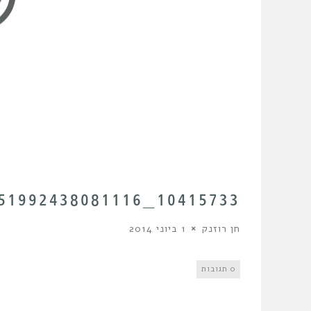
10415733_10151992438081116_844064478_O
חן רוזנק
1 ביוני 2014
0 תגובות