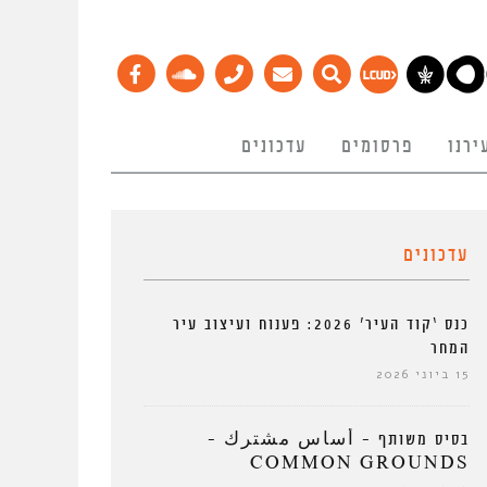
ירנו
פרסומים
עדכונים
עדכונים
כנס ‘קוד העיר’ 2026: פענוח ועיצוב עיר
המחר
15 ביוני 2026
בסיס משותף – أساس مشترك –
COMMON GROUNDS