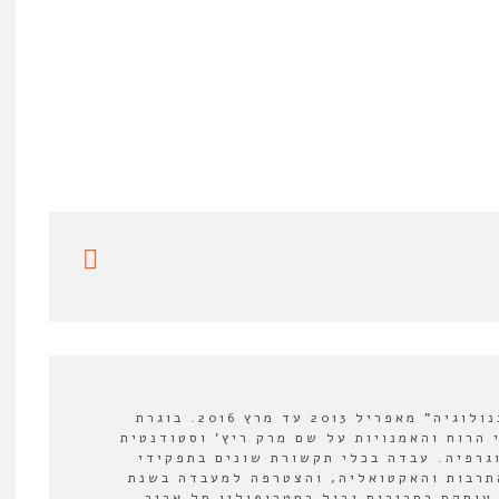
עורכת המשנה של "אורבנולוגיה" מאפריל 2013 עד מרץ 2016. בוגרת
 הרוח והאמנויות על שם מרק ריץ' וסטודנטית
וגרפיה. עבדה בכלי תקשורת שונים בתפקידי
תרבות והאקטואליה, והצטרפה למעבדה בשנת
לה עוסקת בסביבות גבול במטרופולין תל אביב