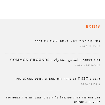
עדכונים
כנס ‘קוד העיר’ 2026: פענוח ועיצוב עיר המחר
15 ביוני 2026
בסיס משותף – أساس مشترك – COMMON GROUNDS
13 באוגוסט 2024
כתבה ב-YNET על מחקר חדש במעבדה העוסק בהצללה בעיר
4 ביולי 2024
האם השכונות עדיין חשובות? על תושבים, קובעי מדיניות ואפשרויות
להתפתחות עתידית