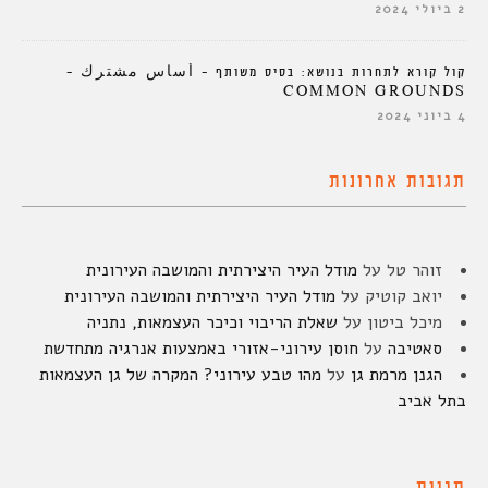
2 ביולי 2024
קול קורא לתחרות בנושא: בסיס משותף – أساس مشترك –
COMMON GROUNDS
4 ביוני 2024
תגובות אחרונות
זוהר טל
על
מודל העיר היצירתית והמושבה העירונית
יואב קוטיק
על
מודל העיר היצירתית והמושבה העירונית
מיכל ביטון
על
שאלת הריבוי וכיכר העצמאות, נתניה
סאטיבה
על
חוסן עירוני-אזורי באמצעות אנרגיה מתחדשת
הגנן מרמת גן
על
מהו טבע עירוני? המקרה של גן העצמאות
בתל אביב