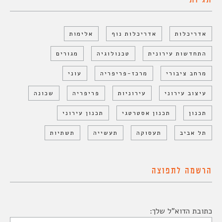
תגיות
אדריכלות
אדריכלות נוף
אלימות
התחדשות עירונית
טכנולוגיה
מגורים
מרחב ציבורי
מרכז-פריפריה
עוני
עיצוב עירוני
עירוניות
פריפריה
שכונה
תכנון
תכנון אסטרטגי
תכנון עירוני
תל אביב
תעסוקה
תעשייה
תשתיות
הרשמה לתפוצה
כתובת הדוא"ל שלך: