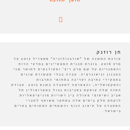
חן רוזנק
עורכת המשנה של "אורבנולוגיה" מאפריל 2013 עד
מרץ 2016. בוגרת תכנית המצטיינים במדעי הרוח
והאמנויות על שם מרק ריץ' וסטודנטית לתואר שני
בתכנון וגיאוגרפיה. עבדה בכלי תקשורת שונים
בתפקידי כתיבה ועריכה בתחומי התרבות
והאקטואליה, והצטרפה למעבדה בשנת 2013. עבודת
התזה שלה עוסקת בסביבות גבול במטרופולין תל
אביב ושיתופי פעולה בין רשויות מוניציפאליות.
לוקחת חלק בימים אלה במחקר משותף לחברי
המעבדה על עיצוב הנוף והשטחים הפתוחים בערים
בישראל.