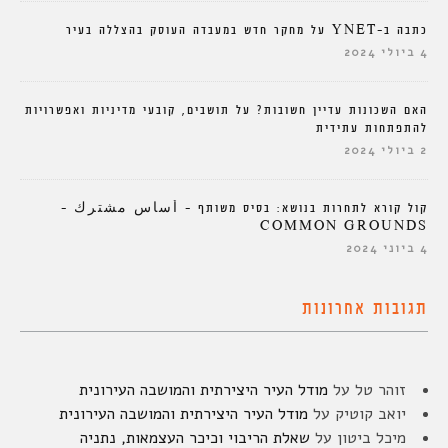
כתבה ב-YNET על מחקר חדש במעבדה העוסק בהצללה בעיר
4 ביולי 2024
האם השכונות עדיין חשובות? על תושבים, קובעי מדיניות ואפשרויות
להתפתחות עתידית
2 ביולי 2024
קול קורא לתחרות בנושא: בסיס משותף – أساس مشترك –
COMMON GROUNDS
4 ביוני 2024
תגובות אחרונות
זוהר טל
על
מודל העיר היצירתית והמושבה העירונית
יואב קוטיק
על
מודל העיר היצירתית והמושבה העירונית
מיכל ביטון
על
שאלת הריבוי וכיכר העצמאות, נתניה