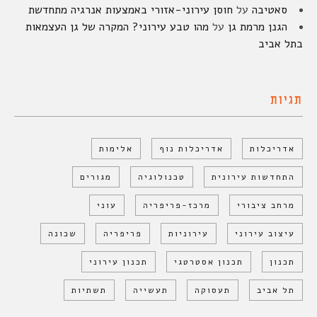
סאטיבה
על
חוסן עירוני-אזורי באמצעות אנרגיה מתחדשת
הגנן מרמת גן
על
מהו טבע עירוני? המקרה של גן העצמאות
בתל אביב
תגיות
אדריכלות
אדריכלות נוף
אלימות
התחדשות עירונית
טכנולוגיה
מגורים
מרחב ציבורי
מרכז-פריפריה
עוני
עיצוב עירוני
עירוניות
פריפריה
שכונה
תכנון
תכנון אסטרטגי
תכנון עירוני
תל אביב
תעסוקה
תעשייה
תשתיות