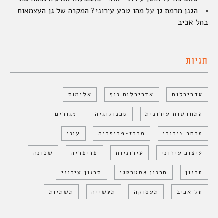
הגנן מרמת גן
על
מהו טבע עירוני? המקרה של גן העצמאות
בתל אביב
תגיות
אדריכלות
אדריכלות נוף
אלימות
התחדשות עירונית
טכנולוגיה
מגורים
מרחב ציבורי
מרכז-פריפריה
עוני
עיצוב עירוני
עירוניות
פריפריה
שכונה
תכנון
תכנון אסטרטגי
תכנון עירוני
תל אביב
תעסוקה
תעשייה
תשתיות