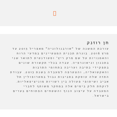
חן רוזנק
עורכת המשנה של "אורבנולוגיה" מאפריל 2013 עד
מרץ 2016. בוגרת תכנית המצטיינים במדעי הרוח
והאמנויות על שם מרק ריץ' וסטודנטית לתואר שני
בתכנון וגיאוגרפיה. עבדה בכלי תקשורת שונים
בתפקידי כתיבה ועריכה בתחומי התרבות
והאקטואליה, והצטרפה למעבדה בשנת 2013. עבודת
התזה שלה עוסקת בסביבות גבול במטרופולין תל
אביב ושיתופי פעולה בין רשויות מוניציפאליות.
לוקחת חלק בימים אלה במחקר משותף לחברי
המעבדה על עיצוב הנוף והשטחים הפתוחים בערים
בישראל.