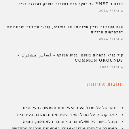
כתבה ב-YNET על מחקר חדש במעבדה העוסק בהצללה בעיר
4 ביולי 2024
האם השכונות עדיין חשובות? על תושבים, קובעי מדיניות ואפשרויות
להתפתחות עתידית
2 ביולי 2024
קול קורא לתחרות בנושא: בסיס משותף – أساس مشترك –
COMMON GROUNDS
4 ביוני 2024
תגובות אחרונות
זוהר טל
על
מודל העיר היצירתית והמושבה העירונית
יואב קוטיק
על
מודל העיר היצירתית והמושבה העירונית
מיכל ביטון
על
שאלת הריבוי וכיכר העצמאות, נתניה
סאטיבה
על
חוסן עירוני-אזורי באמצעות אנרגיה מתחדשת