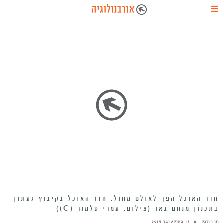
חדר האוכל הפך לאולם מחול. חדר האוכל בקיבוץ געתון
בתכנון מנחם באר (צילום: עמרי טלמור (C))
חן רוזנק
13 באוקטובר 2015