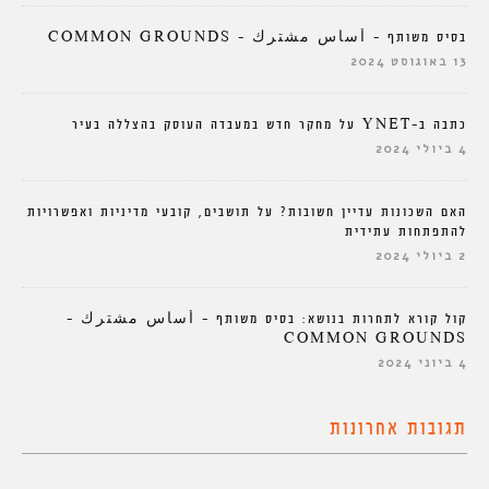
בסיס משותף – أساس مشترك – COMMON GROUNDS
13 באוגוסט 2024
כתבה ב-YNET על מחקר חדש במעבדה העוסק בהצללה בעיר
4 ביולי 2024
האם השכונות עדיין חשובות? על תושבים, קובעי מדיניות ואפשרויות
להתפתחות עתידית
2 ביולי 2024
קול קורא לתחרות בנושא: בסיס משותף – أساس مشترك –
COMMON GROUNDS
4 ביוני 2024
תגובות אחרונות