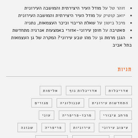
זוהר טל
על
מודל העיר היצירתית והמושבה העירונית
יואב קוטיק
על
מודל העיר היצירתית והמושבה העירונית
מיכל ביטון
על
שאלת הריבוי וכיכר העצמאות, נתניה
סאטיבה
על
חוסן עירוני-אזורי באמצעות אנרגיה מתחדשת
הגנן מרמת גן
על
מהו טבע עירוני? המקרה של גן העצמאות
בתל אביב
תגיות
אדריכלות
אדריכלות נוף
אלימות
התחדשות עירונית
טכנולוגיה
מגורים
מרחב ציבורי
מרכז-פריפריה
עוני
עיצוב עירוני
עירוניות
פריפריה
שכונה