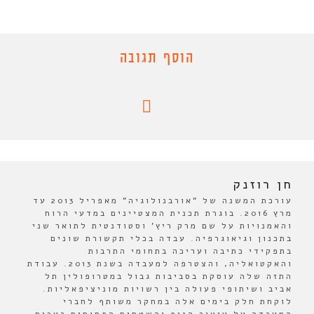
הוסף תגובה
חן רוזנק
עורכת המשנה של "אורבנולוגיה" מאפריל 2013 עד
מרץ 2016. בוגרת תכנית המצטיינים במדעי הרוח
והאמנויות על שם מרק ריץ' וסטודנטית לתואר שני
בתכנון וגיאוגרפיה. עבדה בכלי תקשורת שונים
בתפקידי כתיבה ועריכה בתחומי התרבות
והאקטואליה, והצטרפה למעבדה בשנת 2013. עבודת
התזה שלה עוסקת בסביבות גבול במטרופולין תל
אביב ושיתופי פעולה בין רשויות מוניציפאליות.
לוקחת חלק בימים אלה במחקר משותף לחברי