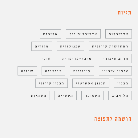
תגיות
אדריכלות
אדריכלות נוף
אלימות
התחדשות עירונית
טכנולוגיה
מגורים
מרחב ציבורי
מרכז-פריפריה
עוני
עיצוב עירוני
עירוניות
פריפריה
שכונה
תכנון
תכנון אסטרטגי
תכנון עירוני
תל אביב
תעסוקה
תעשייה
תשתיות
הרשמה לתפוצה