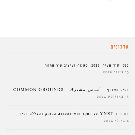
עדכונים
כנס ‘קוד העיר’ 2026: פענוח ועיצוב עיר המחר
15 ביוני 2026
בסיס משותף – أساس مشترك – COMMON GROUNDS
13 באוגוסט 2024
כתבה ב-YNET על מחקר חדש במעבדה העוסק בהצללה בעיר
4 ביולי 2024