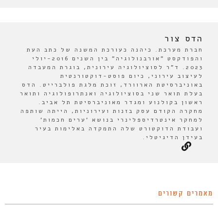
הדס צור
חברת מערכת. כיהנה כעורכת המשנה של כתב העת
והפודקסט "אורבנולוגיה" בין השנים 2016-יולי
2023. ד"ר לסוציולוגיה עירונית, בוגרת המעבדה
לעיצוב עירוני, כיום פוסט-דוקטורנטית
באוניברסיטת הארוורד, זוכת מלגת פולברייט. הדס
בעלת תואר שני בסוציולוגיה ואנתרופולוגיה ותואר
ראשון בקולנוע ומגדר מאוניברסיטת תל אביב.
מחקרה הקודם עסק בזנות ועירוניות, הייתה שותפה
למחקר אינטרדיספלינרי בנושא 'ערים חכמות'
ועבודת הדוקטורט שלה התמקדה באלימות בעיר
בעידן הדיגיטלי.
מאמרים קשורים