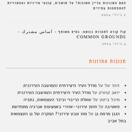
האם השכונות עדיין חשובות? על תושבים, קובעי מדיניות ואפשרויות
להתפתחות עתידית
2 ביולי 2024
קול קורא לתחרות בנושא: בסיס משותף – أساس مشترك –
COMMON GROUNDS
4 ביוני 2024
תגובות אחרונות
זוהר טל
על
מודל העיר היצירתית והמושבה העירונית
יואב קוטיק
על
מודל העיר היצירתית והמושבה העירונית
מיכל ביטון
על
שאלת הריבוי וכיכר העצמאות, נתניה
סאטיבה
על
חוסן עירוני-אזורי באמצעות אנרגיה מתחדשת
הגנן מרמת גן
על
מהו טבע עירוני? המקרה של גן העצמאות
בתל אביב