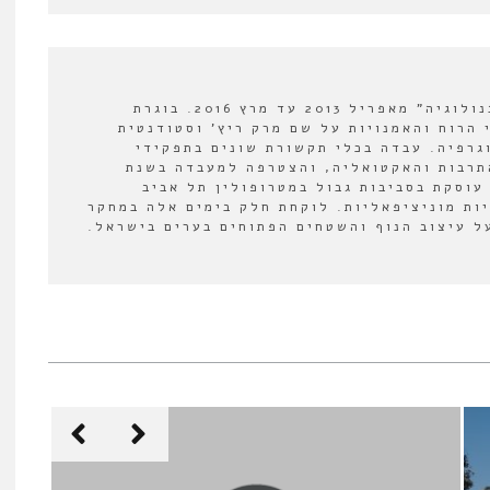
עורכת המשנה של "אורבנולוגיה" מאפריל 2013 עד מרץ 2016. בוגרת
 הרוח והאמנויות על שם מרק ריץ' וסטודנטית
וגרפיה. עבדה בכלי תקשורת שונים בתפקידי
תרבות והאקטואליה, והצטרפה למעבדה בשנת
לה עוסקת בסביבות גבול במטרופולין תל אביב
יות מוניציפאליות. לוקחת חלק בימים אלה במחקר
 עיצוב הנוף והשטחים הפתוחים בערים בישראל.