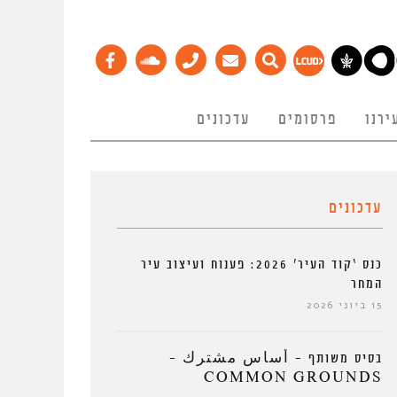
ירנו
פרסומים
עדכונים
עדכונים
כנס ‘קוד העיר’ 2026: פענוח ועיצוב עיר
המחר
15 ביוני 2026
בסיס משותף – أساس مشترك –
COMMON GROUNDS