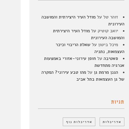
זוהר טל
על
מודל העיר היצירתית והמושבה
העירונית
יואב קוטיק
על
מודל העיר היצירתית
והמושבה העירונית
מיכל ביטון
על
שאלת הריבוי וכיכר
העצמאות, נתניה
סאטיבה
על
חוסן עירוני-אזורי באמצעות
אנרגיה מתחדשת
הגנן מרמת גן
על
מהו טבע עירוני? המקרה
של גן העצמאות בתל אביב
תגיות
אדריכלות
אדריכלות נוף