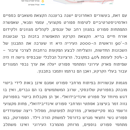
עם זאת, בעשורים האחרונים ישנה ברעננה הקצאת משאבים כספיים
ואדמיניסטרטיביים לטיפוח ספורט מקצועי, עממי ופנאי, שאפשרה
התפתחות ספורט במגוון רחב של ענפים, לקהלים מגוונים ולקידום
אורח חיים בריא. הקצאת הקרקע התאפשרה בזכות כך שבשנות
ה-90′ וראשית ה-2000 העיריה היא זו שערכה את התכנון של
השכונות החדשות, והצליחה לבצע הפקעות נרחבות לצרכי ציבור –
כ-70% לעומת 40% כמקובל. הרציונל הכלכלי שבבסיס גישה זו היה
שפיתוח פארק עירוני ומתחמי ספורט יעלה את ערך נכסי המגורים
עבור בעלי הקרקע, ואכן הם נרתמו ותמכו בתכנון.
מגמות עכשוויות בפיתוח מרחבי ספורט אמנם אינן באות לידי ביטוי
מובהק בספורטק שלונסקי, שרוב המשתמשים בו הם גברים, ואין בו
דגש מיוחד על ספורט אינדיבידואלי. אך הן מקבלות ביטוי בספורטק
נווה זמר בעיצוב אסתטי ומרחבי ספורט אינדיבידואלי, פחות מקצועי
ורשמי כמו סקייטפארק, מזרקות לפעוטות, מסלול ריצה שמעודדים
ספורט נשי וחצאי מגרש כדורסל למשחק הורה וילד. הספורטק, כמו
מתחמי ספורט נוספים, מרוחק מהמרכז העירוני ואינו משתלב