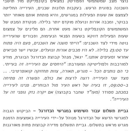
נוצר מצב שמשתמשי הספורטק נמצאים בקונפליקט מול תושבי
השכונה בסוגית הרעש. בעקבות תלונות שכנים, העירייה החליטה
לצמצם את שעות הפעילות במגרשים, והיא פותחת אותם מאוחר יותר
בבוקר, ומכבה אורות ונועלת מוקדם יותר בלילה. מנקודת המבט של
המשתמשים הקונפליקט נראה מעט אחרת. הם מלינים על צמצום
שעות הפעילות דווקא בשעות הפנאי הנעימות, וסבורים שהעירייה
נוטה מידי לצד השכנים:
“הייתי משנה את השכנים, פעם היה פתוח
עד 23:00 בלילה. לא היו מכבים אורות ונועלים. עכשיו ישר מביאים
אחראי ומעיפים אותנו.”
יגאל, מנהל קבוצת הכדורגל הבוגרת, מודע
למורכבות ולפוליטיקה המעורבת:
“היחסים עם העירייה זה בעייתי.
כי הם נותנים הכל – מגרש, תאורה, צוות תחזוקה קואופרטיבי. …
מצד שני העירייה רוצה לרצות את כולם. הפשרה זה פתיחה
ב-09:00, זו בעיה של ראש העיר מול הבוחרים. פנינו לעירייה
במכתב מסודר (מעו”ד
שחבר בקבוצה)
אם יקרה נזק גופני זה על
העירייה”.
גביית תשלום עבור השימוש במגרשי הכדורגל –
הביקוש הגבוה
למגרשי הדשא של הכדורגל מנוהל על-ידי העירייה באמצעות הזמנת
מגרש מראש בתשלום. גביית התשלום מדירה קבוצות פחות מאורגנות