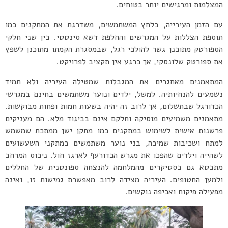
המצלמות ומרגישים יותר בטוחים.
עם הזמן העירייה, בלחץ המשתמשים, משדרגת את המתקנים כמו
תוספת הצללות על המגרשים והחלפת דשא סינטטי. בין שני חלקי
הספורטק מתוכנן גשר להולכי רגל, שבמסגרת הקמתו מתוכנן לשפץ
את ספורטק שלונסקי, אך כרגע אין תקציב לפרויקט.
המתאמנים מאתגרים את המגבלות שמטילה העיריה ולא תמיד
נשמעים להנחיותיה. למשל, ילדים ונוער משתמשים בחינם במגרשי
הכדורגל שבתשלום, אך לרוב זה יהיה בשעות חמות ופחות מבוקשות.
מתאמנים משמיעים מוסיקה וחלקם אינם בביגוד מלא. הם מעניקים
פרשנות אישית לשימוש במתקנים כמו מתקן ישן ממתכת שמשמש
למתח ושכיבות שמיכה, בני נוער משתמשים במתקני השעשועים
לשהייה וילדים שהפכו את מגרש הכדורעף לארגז חול. ניכוס המרחב
מתבטא גם בסטיקרים מהמלחמה להנצחה ספונטנית של החללים
ולמען החטופים. העיריה מצידה לרוב מאפשרת גמישות זו, ואינה
מפעילה פיקוח ואכיפה נוקשים.