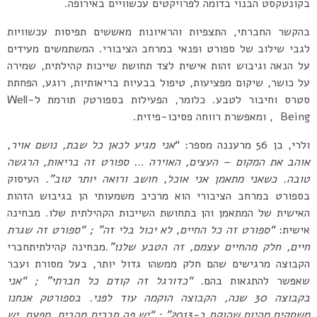
בקונטקסט הבנוי בדומה לפרויקטים עכשוויים באירופה.
בהקשר החברתי, התצפיות והראיונות מאששים תפיסות עכשוויות
לגבי שילוב של ספורט ופנאי במרחב הציבורי. המשתמשים מעידים
על הנאה וגיבוש זהות אישית לצד תחושת שייכות קהילתית, שמירה
על כושר, שיקום מפציעות, טיפול בבעיות בריאותיות, רוגע, הפחתת
סטרס וחיבור לטבע. כלומר, הפעילות בספורטק תורמת ל-Well
Being , ומאפשרת רווחה פסיכו-פיזית.
ולרי, בן 56 מרעננה מספר: “
אני מגיע לכאן כל שבת, נושם אויר,
אוהב את המקום – העצים, האוירה … ספורט זה בריאות, הרגשה
טובה. כשאני מתאמן אני אוכל, חושב ורואה יותר טוב”.
העיסוק
בספורט במרחב הציבורי הוא מרכיב משמעותי הן בגיבוש הזהות
האישית של המתאמן והן בתחושת השייכות הקהילתית שלו. מבחינה
אישית:
“
ספורט זה כל החיים, לא יכול בלי זה” ; “ספורט זה שגרת
חיים, חלק מהחיים עצמם, זה הטבע שלנו”
.מבחינה קהילתיתחברי
הקבוצה מרגישים שהם חלק ממשהו גדול יותר, בעל מסורת ועבר
שאפשר להתגאות בהם
. “כדורגל זה קודם כל חברתי” ; “אני
בקבוצה 30 שנה, הקבוצה הוקמה עוד לפני. בספורטק אנחנו
משחקים מהיום שהוקם ב-2013” ; “יש פה חברים מהבית, מפעם, יש