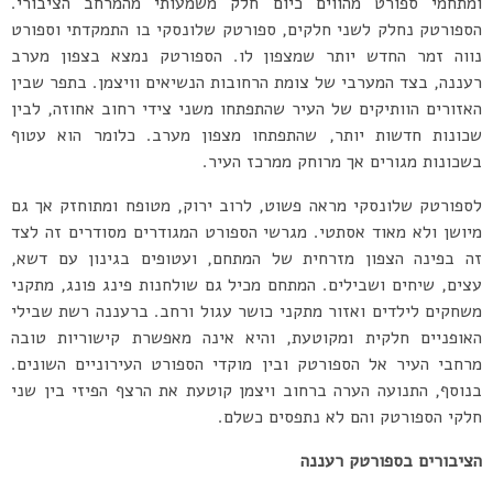
ומתחמי ספורט מהווים כיום חלק משמעותי מהמרחב הציבורי.
הספורטק נחלק לשני חלקים, ספורטק שלונסקי בו התמקדתי וספורט
נווה זמר החדש יותר שמצפון לו. הספורטק נמצא בצפון מערב
רעננה, בצד המערבי של צומת הרחובות הנשיאים וויצמן. בתפר שבין
האזורים הוותיקים של העיר שהתפתחו משני צידי רחוב אחוזה, לבין
שכונות חדשות יותר, שהתפתחו מצפון מערב. כלומר הוא עטוף
בשכונות מגורים אך מרוחק ממרכז העיר.
לספורטק שלונסקי מראה פשוט, לרוב ירוק, מטופח ומתוחזק אך גם
מיושן ולא מאוד אסתטי. מגרשי הספורט המגודרים מסודרים זה לצד
זה בפינה הצפון מזרחית של המתחם, ועטופים בגינון עם דשא,
עצים, שיחים ושבילים. המתחם מכיל גם שולחנות פינג פונג, מתקני
משחקים לילדים ואזור מתקני כושר עגול ורחב. ברעננה רשת שבילי
האופניים חלקית ומקוטעת, והיא אינה מאפשרת קישוריות טובה
מרחבי העיר אל הספורטק ובין מוקדי הספורט העירוניים השונים.
בנוסף, התנועה הערה ברחוב ויצמן קוטעת את הרצף הפיזי בין שני
חלקי הספורטק והם לא נתפסים כשלם.
הציבורים בספורטק רעננה