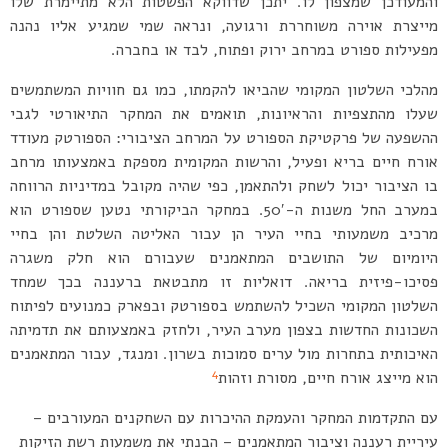
והמעודכן שמצפון לו. יתכן שדווקא הפשטות הלא מתיימרת שלו
מייצרת אוירה משוחררת ורגועה, ונראה שמי שמגיע אליו נהנה
מפעילות ספורט במרחב ירוק ופתוח, לבד או בחברה.
מהלכי השלטון המקומי שהביאו להקמתו, כמו גם חוויות המשתמשים
שעלו מהתצפיות והראיונות, תואמים את המחקר התיאורטי לגבי
ההשפעה של פרקטיקת הספורט על המרחב הציבורי: הספורטק מעודד
אורח חיים בריא ופעיל, והרשות המקומית מספקת באמצעותו מרחב
בו הציבור יכול לשחק ולהתאמן, כפי שהיה מקובל במדיניות הרווחה
במערב החל משנות ה-50′. במחקר הביקורתי נטען שספורט הוא
מרכיב משמעותי בחיי העיר הן עבור האליטה השלטת והן בחיי
היומיום של התושבים המתאמנים שעבורם הוא חלק משגרה
פסיכו-פיזית בריאה. דואליות זו מתבטאת ברעננה בכך שמחד
השלטון המקומי השכיל להשתמש בספורטק ובפארק כמנועים לפיתוח
השכונות החדשות בצפון מערב העיר, ולחזק באמצעותם את תדמיתה
האיכותית בתחרות מול ערים סמוכות בשרון. ומנגד, עבור המתאמנים
4
הוא מייצג אורח חיים, מסורת וזהות
עם התקדמות המחקר והעמקת ההיכרות עם השחקנים המעורבים –
עיריית רעננה וציבור המתאמנים – הבנתי את משמעות רשת הזיקות