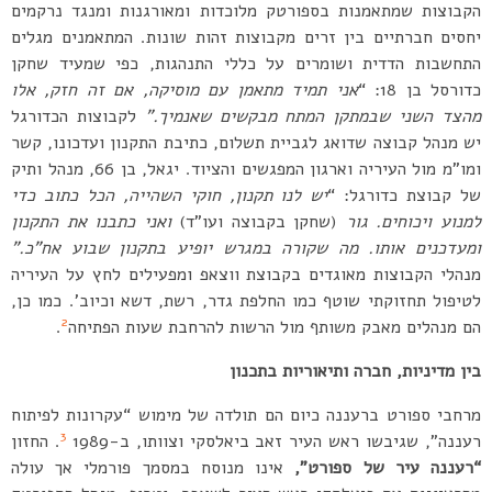
הקבוצות שמתאמנות בספורטק מלוכדות ומאורגנות ומנגד נרקמים
יחסים חברתיים בין זרים מקבוצות זהות שונות. המתאמנים מגלים
התחשבות הדדית ושומרים על כללי התנהגות, כפי שמעיד שחקן
כדורסל בן 18: “
אני תמיד מתאמן עם מוסיקה, אם זה חזק, אלו
מהצד השני שבמתקן המתח מבקשים שאנמיך.”
לקבוצות הכדורגל
יש מנהל קבוצה שדואג לגביית תשלום, כתיבת התקנון ועדכונו, קשר
ומו”מ מול העיריה וארגון המפגשים והציוד. יגאל, בן 66, מנהל ותיק
של קבוצת כדורגל: “
יש לנו תקנון, חוקי השהייה, הכל כתוב כדי
למנוע ויכוחים. גור
(שחקן בקבוצה ועו”ד)
ואני כתבנו את התקנון
ומעדכנים אותו. מה שקורה במגרש יופיע בתקנון שבוע אח”כ.”
מנהלי הקבוצות מאוגדים בקבוצת ווצאפ ומפעילים לחץ על העיריה
לטיפול תחזוקתי שוטף כמו החלפת גדר, רשת, דשא וכיוב’. כמו כן,
2
הם מנהלים מאבק משותף מול הרשות להרחבת שעות הפתיחה
.
בין מדיניות, חברה ותיאוריות בתכנון
מרחבי ספורט ברעננה כיום הם תולדה של מימוש “עקרונות לפיתוח
3
רעננה”, שגיבשו ראש העיר זאב ביאלסקי וצוותו, ב-1989
. החזון
“רעננה עיר של ספורט”,
אינו מנוסח במסמך פורמלי אך עולה