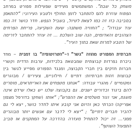
משחק כל שבת”
. המשתמשים מעידים שפעילות ספורט במרחב
הפתוח עוזרת להם להתחבר לזמן החולף ולטבע העירוני:
“להתאמן
בסביבה כזו זה כמו לצאת לטיול, בשביל הנפש. חדר כושר זה כמו
עוד עבודה” ; “החוויה משתנה: שעת השקיעה, פריחת הפרחים
הצהובים והאדומים, הנה שוב השלכת … זה עוזר להתחבר לזרימה
של הטבע למרות שאת בתוך העיר”.
חברתית הספורט מהווה “גשר” ו-“הטרוטופיה” בו זמנית
– מחד
ניכרת נפרדות קבוצתית שמבטאת בלכידות, ערבות הדדית וקשרי
חברות חזקים בין חברי הקבוצה, ומנגד הספורט מסייע לגשר בין
קבוצות זהות חברתיות: דתיים / חילוניים, צעירים / מבוגרים
ומקומיים / מהגרי עבודה:
“אנחנו מטפחים את האריתראים, מוסרים
להם ביגוד וכדורים ישנים. גם בקבוצה שלנו יש כאלו שידם אינה
משגת, אני וגור משלמים את ההפרש”; “אותו
(שחקן כדורסל מצפון
אפריקה)
הכרתי כאן והיום אני קובע איתו לחדר כושר, יצא לי גם
להכיר חברים דתיים” ; “יצא לי לדבר עם אנשים יותר מבוגרים
ממני… זה יכול להתחיל מעזרה בהדרכה על המתקנים או סביב
התפעול השוטף”.