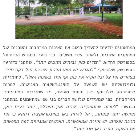
המתאמנים יודעים להעריך היטב את האיכות המרחבית והטכנית של
המתקנים השונים, ולארגן ציוד משלים. בני נוער במגרש הכדורסל
בספורטק החדש: “ה
סלים כאן גבוהים וטובים יותר”; ש
חקני כדורעף
בספורטק שלונסק
י: “למגרש יש מצע מבטון ושכבת חול דקה מידי.
בצהרים אין צל וכל הקיץ אין כאן אף אחד בשעות האלו”.
לחומריות
ולוויזואליות יש השפעה על האינטראקציה האנושית. למרות
שספורטק שלונסקי ישן ופחות מעוצב, יש שמכירים באיכויותיו
המרחביות, כפי שמעידים שלושה חברים בני 28 שמתאמנים במתקני
הכושר: “
למרות שהמתקנים ישנים ואין הצללה, יותר נעים כאן,
תחושה יותר פתוחה… קל להיות כאן באינטראקציה דווקא כי אין
הרבה אנשים, יש אוירה שמאפשרת. האנשים שמגיעים לפה מחפשים
את השקט. הוויב כאן טוב יותר”.