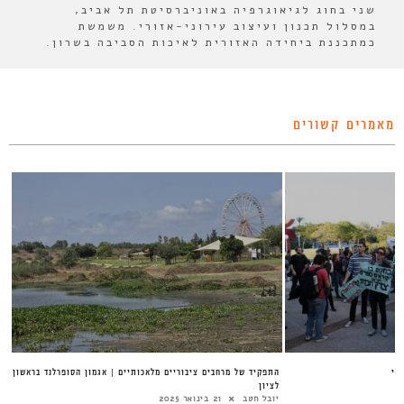
שני בחוג לגיאוגרפיה באוניברסיטת תל אביב,
במסלול תכנון ועיצוב עירוני-אזורי. משמשת
כמתכננת ביחידה האזורית לאיכות הסביבה בשרון.
מאמרים קשורים
יצועי
התפקיד של מרחבים ציבוריים מלאכותיים | אגמון הסופרלנד בראשון
לציון
יובל חטב
21 בינואר 2025