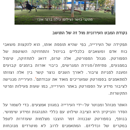
מתקני כושר (צילום: הילה ברגר און)
נקודת המבט העירונית מול זה של התושב
תפקידה של העירייה, כפי שהיא תופסת אותו, הוא להקצות משאבי
כוח אדם ומשאבים כלכליים בניהול והתחזוקה השוטפת של
הספורטק. מנהל הספורטק, אלה טרופ, דואג לתחזוקה, טיפול
במפגעים, פתיחת/סגירת המגרשים, כיבוי אורות בזמנים קבועים
ומענה לפניות ציבור. לאורך השנים נוצר קשר בין אלה וצוותו
1
למתאמנים בספורטק שמעריכים מאוד את עבודתם
. העירייה מנגישה
לציבור מידע על הספורטק באתר העירייה, כמו שעות פעילות ופרטי
התקשרות.
האתר מנוהל ומנוטר על-ידי העירייה במגוון אמצעים. כדי לשמור על
הסדר והניקיון היא הציבה שילוט עם כללי התנהגות ומידע שימושי.
בנוסף, בספורטק שבנווה זמר הוצבו מצלמות שעוזרות לטפל
במקרים של ונדליזם. המתאמנים לרוב לא מוטרדים מנוכחות