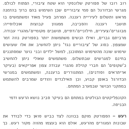
רוב רובו של ספורטק שלונסקי הוא שטח ציבורי, הפתוח לכולם.
מגרשי הכדורגל הם סמי ציבוריים שכן השימוש בהם כרוך בהזמנה
מראש ותשלום לעיריית רעננה. המרחב פעיל מאוד ומשתמשים בו
תושבי רעננה והסביבה, ממגוון קבוצות אוכלוסייה:
מבוגרים/צעירים, חילוניים/דתיים, תושבים מקומיים/מהגרי עבודה.
מרביתם גברים, ואילו הנשים משתמשות יותר בספורטק נווה זמר
שמצפון. כסוג של ‘ציבוריים נגד’ ניתן להחשיב את אלו שעושים
שימוש שונה מהשימוש המתוכנן, למשל ילדים ובני נוער שמסתננים
בחינם למגרשים שבתשלום. משתמשים שאולי ניתן להחשיב
כ’שקופים’ הם חברי קהילת מהגרי עבודה צפון אפריקאים (בעיקר
אריתראים וסודנים), המתגוררים ברעננה, ומשתמשים במגרשי
הכדורגל באופן קבוע, וכן תאילנדים והודים שמרבים להשתמש
במתקני הכושר שבמערב המתחם.
הקונפליקטים הבולטים במתחם הם בעיקר סביב נושא הרעש ודמי
הכניסה.
רעש –
הספורטק מוקם בכוונה לצד כביש סואן כדי לבודד את
שכונות המגורים מהרעש, אולם הוא בעצמו מהווה מקור רעש. כך