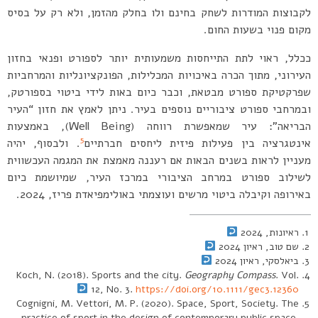
לקבוצות המודרות לשחק בחינם ולו בחלק מהזמן, ולא רק על בסיס
מקום פנוי בשעות החום.
ככלל, ראוי לתת התייחסות משמעותית יותר לספורט ופנאי בחזון
העירוני, מתוך הכרה באיכויות המכלילות, הפונקציונליות והמרחביות
שפרקטיקת ספורט מבטאת, וכבר כיום באות לידי ביטוי בספורטק,
ובמרחבי ספורט ציבוריים נוספים בעיר. ניתן לאמץ את חזון “העיר
הבריאה”: עיר שמאפשרת רווחה (Well Being), באמצעות
5
אינטגרציה בין פעילות פיזית ליחסים חברתיים
. ולבסוף, יהיה
מעניין לראות בשנים הבאות אם רעננה מאמצת את המגמה העכשווית
לשילוב ספורט במרחב הציבורי במרכז העיר, שמיושמת כיום
באירופה וקיבלה ביטוי מרשים ועוצמתי באולימפיאדת פריז, 2024.
ראיונות, 2024
שם טוב, ראיון 2024
ביאלסקי, ראיון 2024
Koch, N. (2018). Sports and the city.
Geography Compass
. Vol.
12, No. 3.
https://doi.org/10.1111/gec3.12360
Cognigni, M. Vettori, M. P. (2020). Space, Sport, Society. The
practice of sport in the design of contemporary public space.