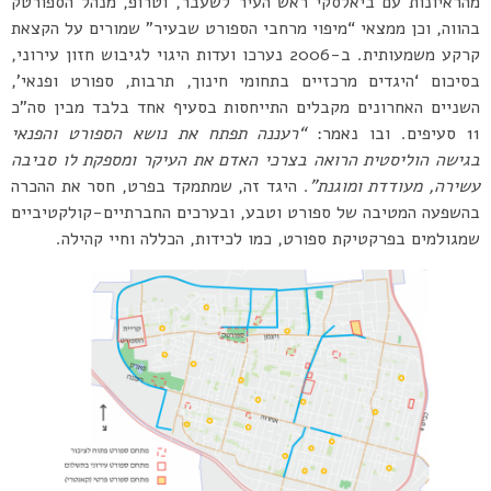
מהראיונות עם ביאלסקי ראש העיר לשעבר, וטרופ, מנהל הספורטק
בהווה, וכן ממצאי “מיפוי מרחבי הספורט שבעיר” שמורים על הקצאת
קרקע משמעותית. ב-2006 נערכו ועדות היגוי לגיבוש חזון עירוני,
בסיכום ‘היגדים מרכזיים בתחומי חינוך, תרבות, ספורט ופנאי’,
השניים האחרונים מקבלים התייחסות בסעיף אחד בלבד מבין סה”כ
11 סעיפים. ובו נאמר:
“רעננה תפתח את נושא הספורט והפנאי
בגישה הוליסטית הרואה בצרכי האדם את העיקר ומספקת לו סביבה
עשירה, מעודדת ומוגנת”
. היגד זה, שמתמקד בפרט, חסר את ההכרה
בהשפעה המטיבה של ספורט וטבע, ובערכים החברתיים-קולקטיביים
שמגולמים בפרקטיקת ספורט, כמו לכידות, הכללה וחיי קהילה.