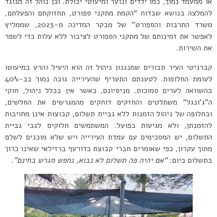
או ממעמד נמוך, כמו ילדים ונוער ומיעוטי יכולת. וכן נוהל זה מנוגד
להמלצה בנושא שבדוח “הקמת מתקני ספורט, תחזוקתם והפעלתם,
משרד התרבות והספורט” של מבקר המדינה מ-2023, שממליץ
לאפשר את זמינותם של מתקני הספורט לציבור ללא עלות כדי לשפר
את השירות.
קברניטי העיר סבורים שמנגנון ניהול זה הוא היעיל והרע במיעוטו
לעומת החלופות. לטענתם התעריף שהעירייה גובה נמוך בכ-40%
בהשוואה לערים סמוכות. מניסיונם, כאשר אין בכלל ניהול, חוקי
ה”ג’ונגל” משתלטים והחזקים דוחקים מהמגרשים את החלשים,
ובחלופה של ניהול הזמנות ללא גביית תשלום, קבוצות אינן מחויבות
להזמנתן, ולא מגיעות בפועל. המשתמשים חלוקים לגבי גביית
התשלום, יש המסכימים עם עמדת העירייה ויש שלא מוכנים לשלם
מתוך עקרון, כפי שאומרים חברי קבוצת כדורעף ברזילאי שאינו כרוך
בתשלום כיום:
“אם יהיה פה תשלום לא נבוא, נחפש מגרש בחינם
”.