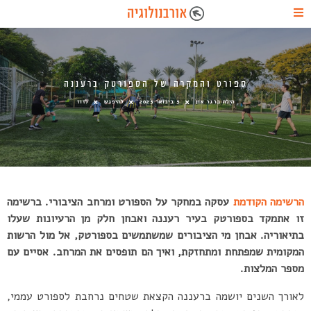
ספורט והמקרה של הספורטק ברעננה
הילה ברגר און
5 בינואר 2025
להיפגש
לזוז
הרשימה הקודמת
עסקה במחקר על הספורט ומרחב הציבורי. ברשימה
זו אתמקד בספורטק בעיר רעננה ואבחן חלק מן הרעיונות שעלו
בתיאוריה. אבחן מי הציבורים שמשתמשים בספורטק, אל מול הרשות
המקומית שמפתחת ומתחזקת, ואיך הם תופסים את המרחב. אסיים עם
מספר המלצות.
לאורך השנים יושמה ברעננה הקצאת שטחים נרחבת לספורט עממי,