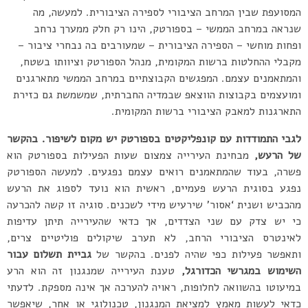
המסועפת שבין המרחב הציבורי לספירה הציבורית. למעשה, מה
שנראה במרחב הממשי – בספורטק, הינו רק חלק ממערך נרחב
ופחות מוחשי – הספירה הציבורית – שמעורבים בה נבחרי ציבור –
מקבלי ההחלטות ברשות המקומית, מנהל הספורטק וציוותו בשטח,
והמתאמנים עצמם. המפגשים הקבוצתיים במרחב הממשי מתארגנים
ומועצמים בקבוצות הווצאפ שבמדיה החברתית, שמשמשת גם כזירת
התארגנות למאבק הציבורי ברשות המקומית.
לגבי התמודדות עם קונפליקטים בספורטק יש מקום לשיפור. בהקשר
של הרעש,
מבחינת העירייה צמצום שעות הפעילות בספורטק הוא
פשרה, בעוד שהמתאמנים רואים עצמם נפגעים. למעשה הספורטק
נפגע בסוגית הרעש פעמיים, ראשית הוא נועד לספוג את הרעש
מהכביש ושנית ‘אסור’ שירעיש מידי לשכנים. סוגיה זו קשה להכרעה
כי יש צדק עם שני הצדדים, אך כדאי שהעירייה תיתן עדיפות
לאינטרס הציבורי הרחב, לא תערב שיקולים פוליטיים צרים,
ותאפשר פעילות כפי שהיה לפנים. בהקשר של
גביית תשלום עבור
השימוש במגרשי הכדורגל,
טענת העירייה שמנגנון זה הוא הרע
במיעוטו בהשוואה לחלופות, ראויה להערכה אך אינה מספקת. לדעתי
כדאי לעשות מאמץ למציאת המנגנון, טכנולוגי או אחר, שיאפשר