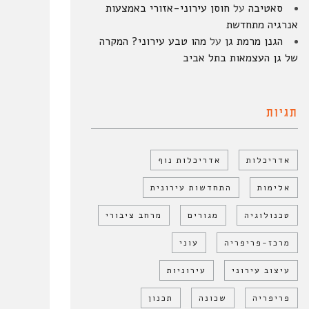
סאטיבה
על
חוסן עירוני-אזורי באמצעות
אנרגיה מתחדשת
הגנן מרמת גן
על
מהו טבע עירוני? המקרה
של גן העצמאות בתל אביב
תגיות
אדריכלות
אדריכלות נוף
אלימות
התחדשות עירונית
טכנולוגיה
מגורים
מרחב ציבורי
מרכז-פריפריה
עוני
עיצוב עירוני
עירוניות
פריפריה
שכונה
תכנון