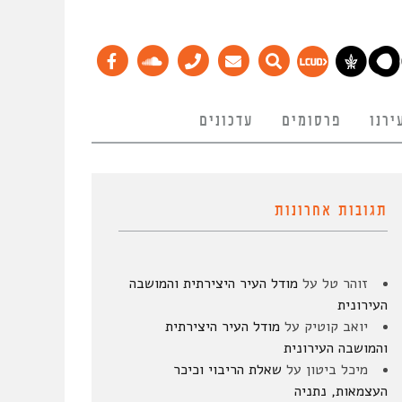
ירנו
פרסומים
עדכונים
תגובות אחרונות
זוהר טל
על
מודל העיר היצירתית והמושבה
העירונית
יואב קוטיק
על
מודל העיר היצירתית
והמושבה העירונית
מיכל ביטון
על
שאלת הריבוי וכיכר
העצמאות, נתניה