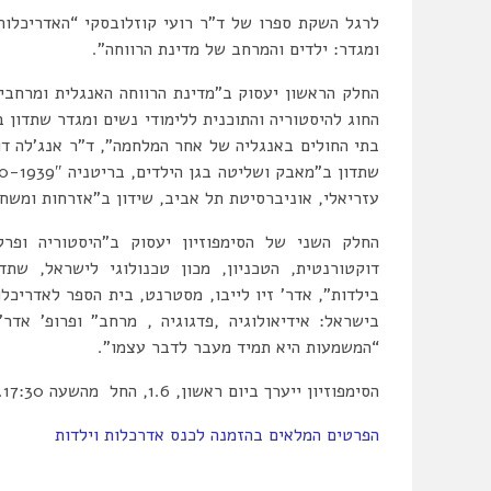
לרגל השקת ספרו של ד”ר רועי קוזלובסקי “האדריכלות 
ומגדר: ילדים והמרחב של מדינת הרווחה”.
החלק הראשון יעסוק ב”מדינת הרווחה האנגלית ומרחבי 
החוג להיסטוריה והתוכנית ללימודי נשים ומגדר שתדון 
בתי החולים באנגליה של אחר המלחמה”, ד”ר אנג’לה דוו
עזריאלי, אוניברסיטת תל אביב, שידון ב”אזרחות ומשח
החלק השני של הסימפוזיון יעסוק ב”היסטוריה ופר
דוקטורנטית, הטכניון, מכון טכנולוגי לישראל, שתד
בילדות”, אדר’ זיו לייבו, מסטרנט, בית הספר לאדריכל
בישראל: אידיאולוגיה ,פדגוגיה , מרחב” ופרופ’ אד
“המשמעות היא תמיד מעבר לדבר עצמו”.
הסימפוזיון ייערך ביום ראשון, 1.6, החל מהשעה 17:30.
הפרטים המלאים בהזמנה לכנס אדרכלות וילדות