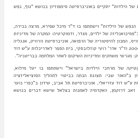
של הילדות” יתקיים באוניברסיטה סימפוזיון בנושא “גוף, נפש
הנפש של הילדות” וישתתפו בו ד”ר מיכל שפירא, מרצה בכירה,
ב”פסיכואנליזה של ילדים, מגדר, ודמוקרטיה: המקרה של מדיניות
יס, המכון להיסטוריה של הרפואה, אוניברסיטת וורוויק, אנגליה
שתדון ב”מאבק ושליטה בגן הילדים, בריטניה 2000-1939″ וד”ר אדר’ רועי קוזלובסקי, בית הספר לאדריכלות ע”ש דוד
ק: מגרשי משחקים ומדיניות השיקום לאחר המלחמה בבריטניה”.
קטיקה של מרחבי הילדות בישראל” וישתתפו בו יעל מילוא,
ון ב”האור שבי: תצוגת הכתה כביטוי לתהליך הסוציאליזציה
ות ע”ש דוד עזריאלי, אוניברסיטת תל אביב, שידון ב”כפרי נוער
ר’ זאב דרוקמן, האקדמיה לאמנות בצלאל שישא דברים בנושא