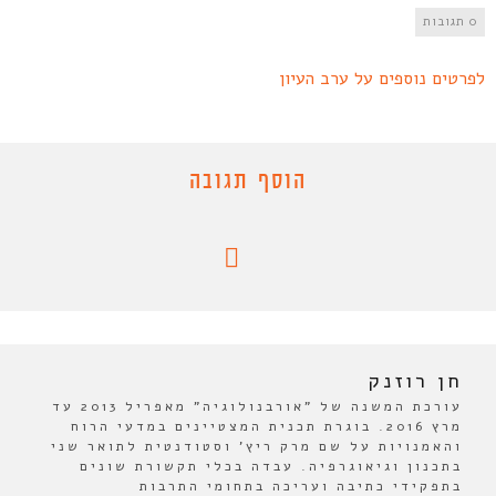
0 תגובות
לפרטים נוספים על ערב העיון
הוסף תגובה
חן רוזנק
עורכת המשנה של "אורבנולוגיה" מאפריל 2013 עד
מרץ 2016. בוגרת תכנית המצטיינים במדעי הרוח
והאמנויות על שם מרק ריץ' וסטודנטית לתואר שני
בתכנון וגיאוגרפיה. עבדה בכלי תקשורת שונים
בתפקידי כתיבה ועריכה בתחומי התרבות