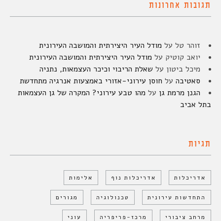
תגובות אחרונות
זוהר טל
על
מודל העיר היצירתית והמושבה העירונית
יואב קוטיק
על
מודל העיר היצירתית והמושבה העירונית
מיכל ביטון
על
שאלת הריבוי וכיכר העצמאות, נתניה
סאטיבה
על
חוסן עירוני-אזורי באמצעות אנרגיה מתחדשת
הגנן מרמת גן
על
מהו טבע עירוני? המקרה של גן העצמאות
בתל אביב
תגיות
אדריכלות
אדריכלות נוף
אלימות
התחדשות עירונית
טכנולוגיה
מגורים
מרחב ציבורי
מרכז-פריפריה
עוני