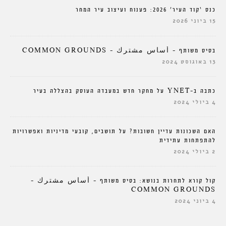
כנס ‘קוד העיר’ 2026: פענוח ועיצוב עיר המחר
15 ביוני 2026
בסיס משותף – أساس مشترك – COMMON GROUNDS
13 באוגוסט 2024
כתבה ב-YNET על מחקר חדש במעבדה העוסק בהצללה בעיר
4 ביולי 2024
האם השכונות עדיין חשובות? על תושבים, קובעי מדיניות ואפשרויות
להתפתחות עתידית
2 ביולי 2024
קול קורא לתחרות בנושא: בסיס משותף – أساس مشترك –
COMMON GROUNDS
4 ביוני 2024