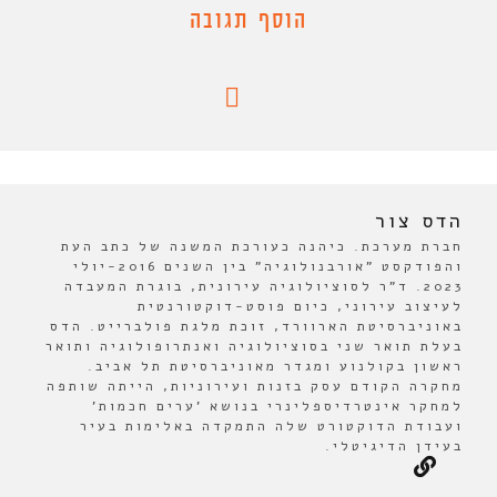
הוסף תגובה
הדס צור
חברת מערכת. כיהנה כעורכת המשנה של כתב העת
והפודקסט "אורבנולוגיה" בין השנים 2016-יולי
2023. ד"ר לסוציולוגיה עירונית, בוגרת המעבדה
לעיצוב עירוני, כיום פוסט-דוקטורנטית
באוניברסיטת הארוורד, זוכת מלגת פולברייט. הדס
בעלת תואר שני בסוציולוגיה ואנתרופולוגיה ותואר
ראשון בקולנוע ומגדר מאוניברסיטת תל אביב.
מחקרה הקודם עסק בזנות ועירוניות, הייתה שותפה
למחקר אינטרדיספלינרי בנושא 'ערים חכמות'
ועבודת הדוקטורט שלה התמקדה באלימות בעיר
בעידן הדיגיטלי.