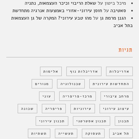
מיכל ביטון
על
שאלת הריבוי וכיכר העצמאות, נתניה
סאטיבה
על
חוסן עירוני-אזורי באמצעות אנרגיה מתחדשת
הגנן מרמת גן
על
מהו טבע עירוני? המקרה של גן העצמאות
בתל אביב
תגיות
אדריכלות
אדריכלות נוף
אלימות
התחדשות עירונית
טכנולוגיה
מגורים
מרחב ציבורי
מרכז-פריפריה
עוני
עיצוב עירוני
עירוניות
פריפריה
שכונה
תכנון
תכנון אסטרטגי
תכנון עירוני
תל אביב
תעסוקה
תעשייה
תשתיות