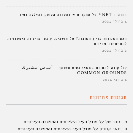
כתבה ב-YNET על מחקר חדש במעבדה העוסק בהצללה בעיר
4 ביולי 2024
האם השכונות עדיין חשובות? על תושבים, קובעי מדיניות ואפשרויות
להתפתחות עתידית
2 ביולי 2024
קול קורא לתחרות בנושא: בסיס משותף – أساس مشترك –
COMMON GROUNDS
4 ביוני 2024
תגובות אחרונות
זוהר טל
על
מודל העיר היצירתית והמושבה העירונית
יואב קוטיק
על
מודל העיר היצירתית והמושבה העירונית