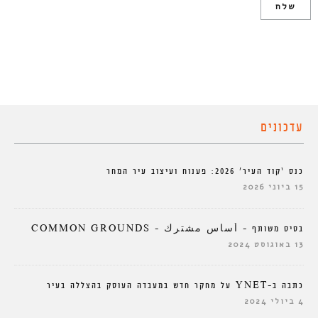
עדכונים
כנס ‘קוד העיר’ 2026: פענוח ועיצוב עיר המחר
15 ביוני 2026
בסיס משותף – أساس مشترك – COMMON GROUNDS
13 באוגוסט 2024
כתבה ב-YNET על מחקר חדש במעבדה העוסק בהצללה בעיר
4 ביולי 2024