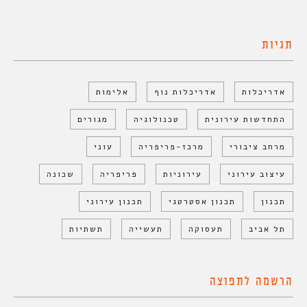
תגיות
אדריכלות
אדריכלות נוף
אלימות
התחדשות עירונית
טכנולוגיה
מגורים
מרחב ציבורי
מרכז-פריפריה
עוני
עיצוב עירוני
עירוניות
פריפריה
שכונה
תכנון
תכנון אסטרטגי
תכנון עירוני
תל אביב
תעסוקה
תעשייה
תשתיות
הרשמה לתפוצה