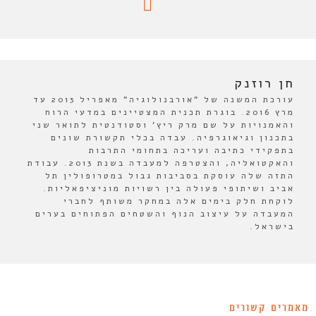
חן רוזנק
עורכת המשנה של "אורבנולוגיה" מאפריל 2013 עד
מרץ 2016. בוגרת תכנית המצטיינים במדעי הרוח
והאמנויות על שם מרק ריץ' וסטודנטית לתואר שני
בתכנון וגיאוגרפיה. עבדה בכלי תקשורת שונים
בתפקידי כתיבה ועריכה בתחומי התרבות
והאקטואליה, והצטרפה למעבדה בשנת 2013. עבודת
התזה שלה עוסקת בסביבות גבול במטרופולין תל
אביב ושיתופי פעולה בין רשויות מוניציפאליות.
לוקחת חלק בימים אלה במחקר משותף לחברי
המעבדה על עיצוב הנוף והשטחים הפתוחים בערים
בישראל.
מאמרים קשורים