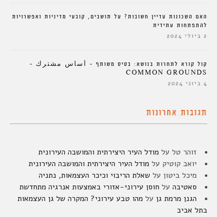
האם השכונות עדיין חשובות? על תושבים, קובעי מדיניות ואפשרויות
להתפתחות עתידית
2 ביולי 2024
קול קורא לתחרות בנושא: בסיס משותף – أساس مشترك –
COMMON GROUNDS
4 ביוני 2024
תגובות אחרונות
זוהר טל
על
מודל העיר היצירתית והמושבה העירונית
יואב קוטיק
על
מודל העיר היצירתית והמושבה העירונית
מיכל ביטון
על
שאלת הריבוי וכיכר העצמאות, נתניה
סאטיבה
על
חוסן עירוני-אזורי באמצעות אנרגיה מתחדשת
הגנן מרמת גן
על
מהו טבע עירוני? המקרה של גן העצמאות
בתל אביב