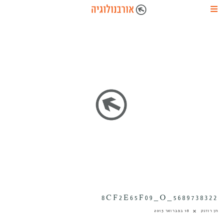
5689738322_8CF2E65F09_O
חן רוזנק
16 בפברואר 2015