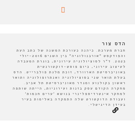
הדס צור
חברת מערכת. כיהנה כעורכת המשנה של כתב העת
והפודקסט "אורבנולוגיה" בין השנים 2016-יולי
2023. ד"ר לסוציולוגיה עירונית, בוגרת המעבדה
לעיצוב עירוני, כיום פוסט-דוקטורנטית
באוניברסיטת הארוורד, זוכת מלגת פולברייט. הדס
בעלת תואר שני בסוציולוגיה ואנתרופולוגיה ותואר
ראשון בקולנוע ומגדר מאוניברסיטת תל אביב.
מחקרה הקודם עסק בזנות ועירוניות, הייתה שותפה
למחקר אינטרדיספלינרי בנושא 'ערים חכמות'
ועבודת הדוקטורט שלה התמקדה באלימות בעיר
בעידן הדיגיטלי.