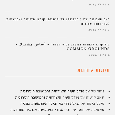
4 ביולי 2024
האם השכונות עדיין חשובות? על תושבים, קובעי מדיניות ואפשרויות
להתפתחות עתידית
2 ביולי 2024
קול קורא לתחרות בנושא: בסיס משותף – أساس مشترك –
COMMON GROUNDS
4 ביוני 2024
תגובות אחרונות
זוהר טל
על
מודל העיר היצירתית והמושבה העירונית
יואב קוטיק
על
מודל העיר היצירתית והמושבה העירונית
מיכל ביטון
על
שאלת הריבוי וכיכר העצמאות, נתניה
סאטיבה
על
חוסן עירוני-אזורי באמצעות אנרגיה מתחדשת