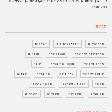
הגנן מרמת גן
על
מהו טבע עירוני? המקרה של גן העצמאות
בתל אביב
תגיות
אדריכלות
אדריכלות נוף
אלימות
התחדשות עירונית
טכנולוגיה
מגורים
מרחב ציבורי
מרכז-פריפריה
עוני
עיצוב עירוני
עירוניות
פריפריה
שכונה
תכנון
תכנון אסטרטגי
תכנון עירוני
תל אביב
תעסוקה
תעשייה
תשתיות