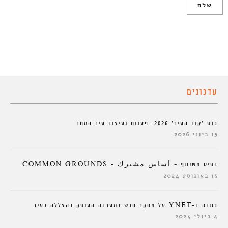
עדכונים
כנס ‘קוד העיר’ 2026: פענוח ועיצוב עיר המחר
15 ביוני 2026
בסיס משותף – أساس مشترك – COMMON GROUNDS
13 באוגוסט 2024
כתבה ב-YNET על מחקר חדש במעבדה העוסק בהצללה בעיר
4 ביולי 2024