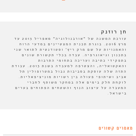
חן רוזנק
עורכת המשנה של "אורבנולוגיה" מאפריל 2013 עד
מרץ 2016. בוגרת תכנית המצטיינים במדעי הרוח
והאמנויות על שם מרק ריץ' וסטודנטית לתואר שני
בתכנון וגיאוגרפיה. עבדה בכלי תקשורת שונים
בתפקידי כתיבה ועריכה בתחומי התרבות
והאקטואליה, והצטרפה למעבדה בשנת 2013. עבודת
התזה שלה עוסקת בסביבות גבול במטרופולין תל
אביב ושיתופי פעולה בין רשויות מוניציפאליות.
לוקחת חלק בימים אלה במחקר משותף לחברי
המעבדה על עיצוב הנוף והשטחים הפתוחים בערים
בישראל.
מאמרים קשורים