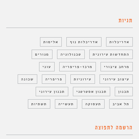
תגיות
אדריכלות
אדריכלות נוף
אלימות
התחדשות עירונית
טכנולוגיה
מגורים
מרחב ציבורי
מרכז-פריפריה
עוני
עיצוב עירוני
עירוניות
פריפריה
שכונה
תכנון
תכנון אסטרטגי
תכנון עירוני
תל אביב
תעסוקה
תעשייה
תשתיות
הרשמה לתפוצה