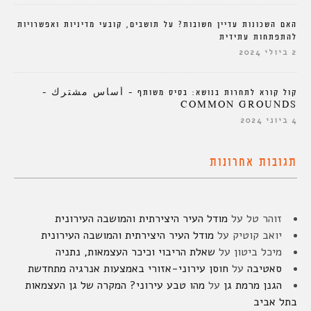
האם השכונות עדיין חשובות? על תושבים, קובעי מדיניות ואפשרויות
להתפתחות עתידית
2 ביולי 2024
קול קורא לתחרות בנושא: בסיס משותף – أساس مشترك –
COMMON GROUNDS
4 ביוני 2024
תגובות אחרונות
זוהר טל
על
מודל העיר היצירתית והמושבה העירונית
יואב קוטיק
על
מודל העיר היצירתית והמושבה העירונית
מיכל ביטון
על
שאלת הריבוי וכיכר העצמאות, נתניה
סאטיבה
על
חוסן עירוני-אזורי באמצעות אנרגיה מתחדשת
הגנן מרמת גן
על
מהו טבע עירוני? המקרה של גן העצמאות
בתל אביב