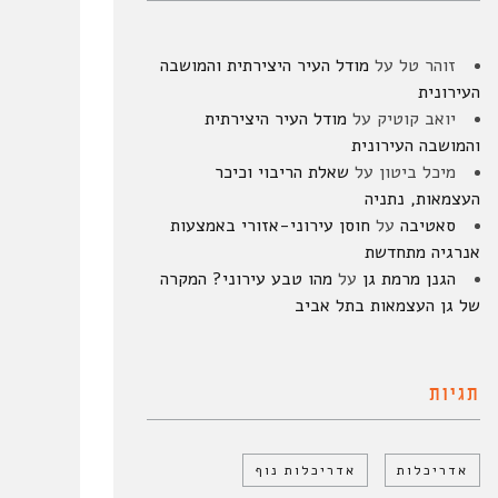
זוהר טל
על
מודל העיר היצירתית והמושבה
העירונית
יואב קוטיק
על
מודל העיר היצירתית
והמושבה העירונית
מיכל ביטון
על
שאלת הריבוי וכיכר
העצמאות, נתניה
סאטיבה
על
חוסן עירוני-אזורי באמצעות
אנרגיה מתחדשת
הגנן מרמת גן
על
מהו טבע עירוני? המקרה
של גן העצמאות בתל אביב
תגיות
אדריכלות
אדריכלות נוף