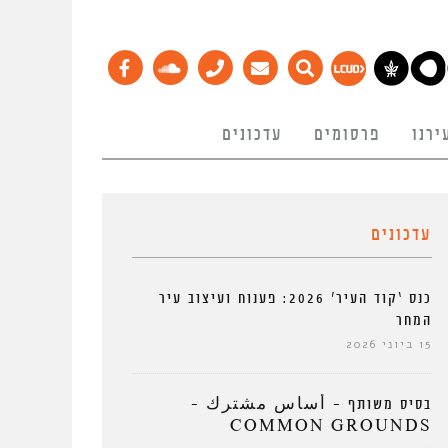
ירנו
פרסומים
עדכונים
עדכונים
כנס ‘קוד העיר’ 2026: פענוח ועיצוב עיר
המחר
15 ביוני 2026
בסיס משותף – أساس مشترك –
COMMON GROUNDS