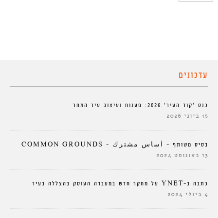
עדכונים
כנס ‘קוד העיר’ 2026: פענוח ועיצוב עיר המחר
15 ביוני 2026
בסיס משותף – أساس مشترك – COMMON GROUNDS
13 באוגוסט 2024
כתבה ב-YNET על מחקר חדש במעבדה העוסק בהצללה בעיר
4 ביולי 2024