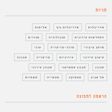
תגיות
אדריכלות
אדריכלות נוף
אלימות
התחדשות עירונית
טכנולוגיה
מגורים
מרחב ציבורי
מרכז-פריפריה
עוני
עיצוב עירוני
עירוניות
פריפריה
שכונה
תכנון
תכנון אסטרטגי
תכנון עירוני
תל אביב
תעסוקה
תעשייה
תשתיות
הרשמה לתפוצה