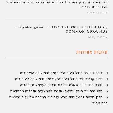
האם השכונות עדיין חשובות? על תושבים, קובעי מדיניות ואפשרויות
להתפתחות עתידית
2 ביולי 2024
קול קורא לתחרות בנושא: בסיס משותף – أساس مشترك –
COMMON GROUNDS
4 ביוני 2024
תגובות אחרונות
זוהר טל
על
מודל העיר היצירתית והמושבה העירונית
יואב קוטיק
על
מודל העיר היצירתית והמושבה העירונית
מיכל ביטון
על
שאלת הריבוי וכיכר העצמאות, נתניה
סאטיבה
על
חוסן עירוני-אזורי באמצעות אנרגיה מתחדשת
הגנן מרמת גן
על
מהו טבע עירוני? המקרה של גן העצמאות
בתל אביב