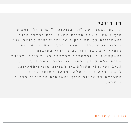
חן רוזנק
עורכת המשנה של "אורבנולוגיה" מאפריל 2013 עד
מרץ 2016. בוגרת תכנית המצטיינים במדעי הרוח
והאמנויות על שם מרק ריץ' וסטודנטית לתואר שני
בתכנון וגיאוגרפיה. עבדה בכלי תקשורת שונים
בתפקידי כתיבה ועריכה בתחומי התרבות
והאקטואליה, והצטרפה למעבדה בשנת 2013. עבודת
התזה שלה עוסקת בסביבות גבול במטרופולין תל
אביב ושיתופי פעולה בין רשויות מוניציפאליות.
לוקחת חלק בימים אלה במחקר משותף לחברי
המעבדה על עיצוב הנוף והשטחים הפתוחים בערים
בישראל.
מאמרים קשורים