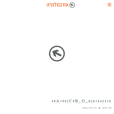
8267642370_49A7992C9B_O
חן רוזנק
17 ביוני 2014