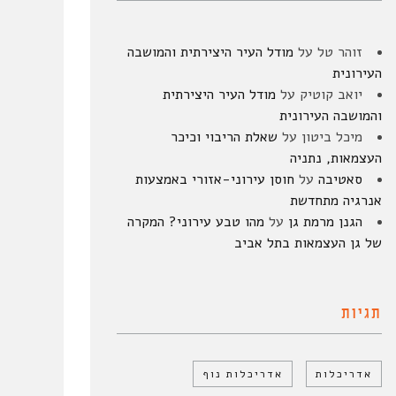
זוהר טל
על
מודל העיר היצירתית והמושבה
העירונית
יואב קוטיק
על
מודל העיר היצירתית
והמושבה העירונית
מיכל ביטון
על
שאלת הריבוי וכיכר
העצמאות, נתניה
סאטיבה
על
חוסן עירוני-אזורי באמצעות
אנרגיה מתחדשת
הגנן מרמת גן
על
מהו טבע עירוני? המקרה
של גן העצמאות בתל אביב
תגיות
אדריכלות
אדריכלות נוף