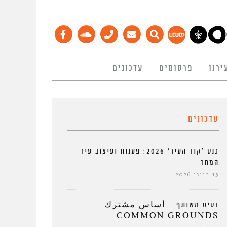
ירנו
פרסומים
עדכונים
עדכונים
כנס ‘קוד העיר’ 2026: פענוח ועיצוב עיר
המחר
15 ביוני 2026
בסיס משותף – أساس مشترك –
COMMON GROUNDS