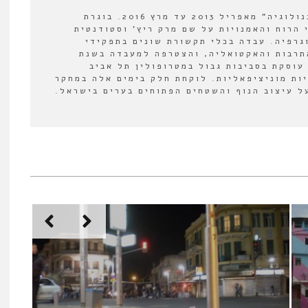
עורכת המשנה של "אורבנולוגיה" מאפריל 2013 עד מרץ 2016. בוגרת
 הרוח והאמנויות על שם מרק ריץ' וסטודנטית
וגרפיה. עבדה בכלי תקשורת שונים בתפקידי
תרבות והאקטואליה, והצטרפה למעבדה בשנת
לה עוסקת בסביבות גבול במטרופולין תל אביב
יות מוניציפאליות. לוקחת חלק בימים אלה במחקר
 עיצוב הנוף והשטחים הפתוחים בערים בישראל.