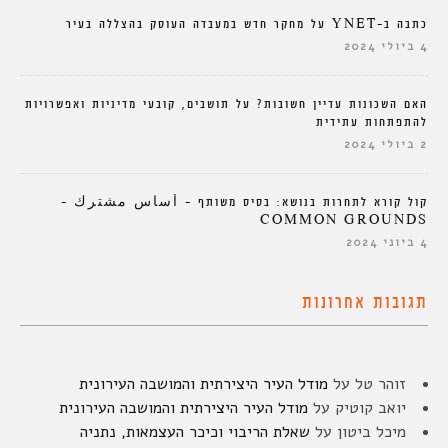
כתבה ב-YNET על מחקר חדש במעבדה העוסק בהצללה בעיר
4 ביולי 2024
האם השכונות עדיין חשובות? על תושבים, קובעי מדיניות ואפשרויות
להתפתחות עתידית
2 ביולי 2024
קול קורא לתחרות בנושא: בסיס משותף – أساس مشترك –
COMMON GROUNDS
4 ביוני 2024
תגובות אחרונות
זוהר טל
על
מודל העיר היצירתית והמושבה העירונית
יואב קוטיק
על
מודל העיר היצירתית והמושבה העירונית
מיכל ביטון
על
שאלת הריבוי וכיכר העצמאות, נתניה