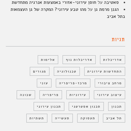
סאטיבה
על
חוסן עירוני-אזורי באמצעות אנרגיה מתחדשת
הגנן מרמת גן
על
מהו טבע עירוני? המקרה של גן העצמאות
בתל אביב
תגיות
אדריכלות
אדריכלות נוף
אלימות
התחדשות עירונית
טכנולוגיה
מגורים
מרחב ציבורי
מרכז-פריפריה
עוני
עיצוב עירוני
עירוניות
פריפריה
שכונה
תכנון
תכנון אסטרטגי
תכנון עירוני
תל אביב
תעסוקה
תעשייה
תשתיות