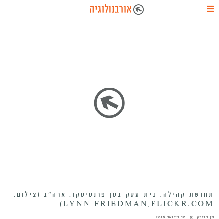
תחושת קהילה. בית עסק בסן פרנסיסקו, ארה”ב (צילום:
LYNN FRIEDMAN,FLICKR.COM)
חן רוזנק
12 בינואר 2016