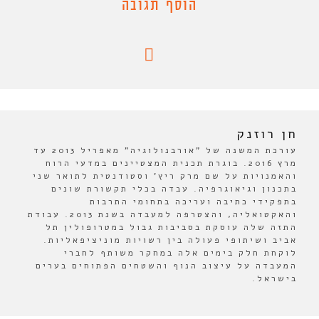
הוסף תגובה
חן רוזנק
עורכת המשנה של "אורבנולוגיה" מאפריל 2013 עד
מרץ 2016. בוגרת תכנית המצטיינים במדעי הרוח
והאמנויות על שם מרק ריץ' וסטודנטית לתואר שני
בתכנון וגיאוגרפיה. עבדה בכלי תקשורת שונים
בתפקידי כתיבה ועריכה בתחומי התרבות
והאקטואליה, והצטרפה למעבדה בשנת 2013. עבודת
התזה שלה עוסקת בסביבות גבול במטרופולין תל
אביב ושיתופי פעולה בין רשויות מוניציפאליות.
לוקחת חלק בימים אלה במחקר משותף לחברי
המעבדה על עיצוב הנוף והשטחים הפתוחים בערים
בישראל.