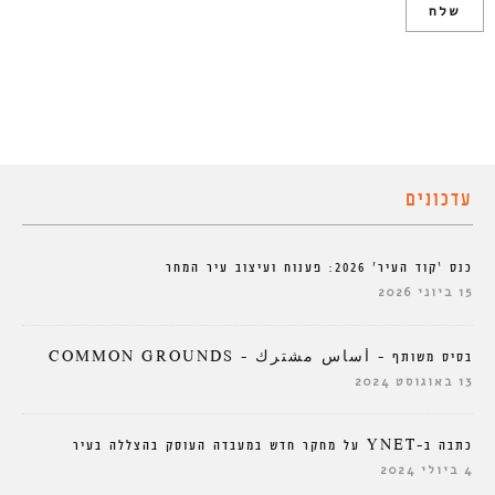
עדכונים
כנס ‘קוד העיר’ 2026: פענוח ועיצוב עיר המחר
15 ביוני 2026
בסיס משותף – أساس مشترك – COMMON GROUNDS
13 באוגוסט 2024
כתבה ב-YNET על מחקר חדש במעבדה העוסק בהצללה בעיר
4 ביולי 2024