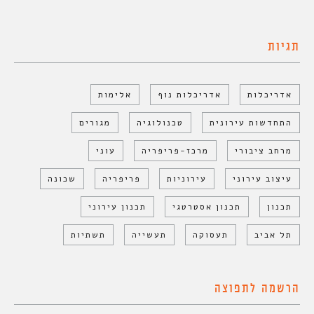
תגיות
אדריכלות
אדריכלות נוף
אלימות
התחדשות עירונית
טכנולוגיה
מגורים
מרחב ציבורי
מרכז-פריפריה
עוני
עיצוב עירוני
עירוניות
פריפריה
שכונה
תכנון
תכנון אסטרטגי
תכנון עירוני
תל אביב
תעסוקה
תעשייה
תשתיות
הרשמה לתפוצה