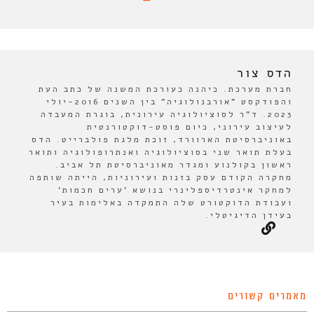
הדס צור
חברת מערכת. כיהנה כעורכת המשנה של כתב העת
והפודקסט "אורבנולוגיה" בין השנים 2016-יולי
2023. ד"ר לסוציולוגיה עירונית, בוגרת המעבדה
לעיצוב עירוני, כיום פוסט-דוקטורנטית
באוניברסיטת הארוורד, זוכת מלגת פולברייט. הדס
בעלת תואר שני בסוציולוגיה ואנתרופולוגיה ותואר
ראשון בקולנוע ומגדר מאוניברסיטת תל אביב.
מחקרה הקודם עסק בזנות ועירוניות, הייתה שותפה
למחקר אינטרדיספלינרי בנושא 'ערים חכמות'
ועבודת הדוקטורט שלה התמקדה באלימות בעיר
בעידן הדיגיטלי.
מאמרים קשורים