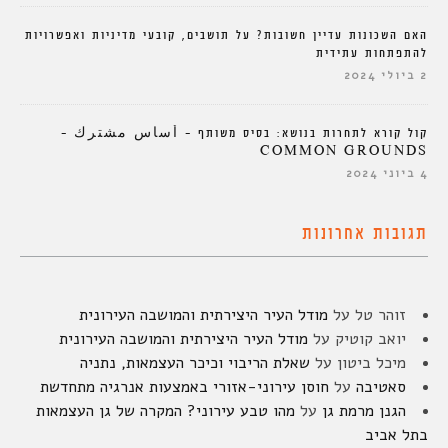
האם השכונות עדיין חשובות? על תושבים, קובעי מדיניות ואפשרויות
להתפתחות עתידית
2 ביולי 2024
קול קורא לתחרות בנושא: בסיס משותף – أساس مشترك –
COMMON GROUNDS
4 ביוני 2024
תגובות אחרונות
זוהר טל
על
מודל העיר היצירתית והמושבה העירונית
יואב קוטיק
על
מודל העיר היצירתית והמושבה העירונית
מיכל ביטון
על
שאלת הריבוי וכיכר העצמאות, נתניה
סאטיבה
על
חוסן עירוני-אזורי באמצעות אנרגיה מתחדשת
הגנן מרמת גן
על
מהו טבע עירוני? המקרה של גן העצמאות
בתל אביב