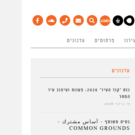
ירנו
פרסומים
עדכונים
עדכונים
כנס ‘קוד העיר’ 2026: פענוח ועיצוב עיר
המחר
15 ביוני 2026
בסיס משותף – أساس مشترك –
COMMON GROUNDS