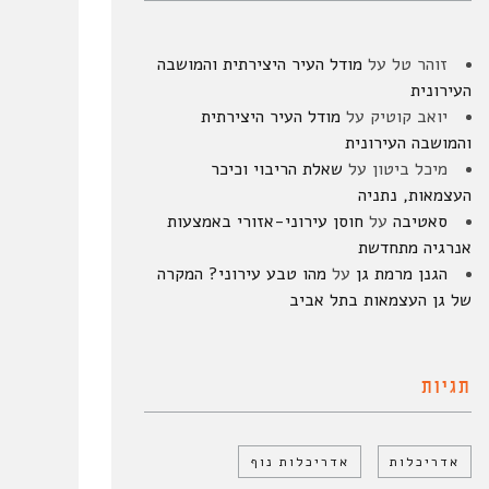
זוהר טל
על
מודל העיר היצירתית והמושבה
העירונית
יואב קוטיק
על
מודל העיר היצירתית
והמושבה העירונית
מיכל ביטון
על
שאלת הריבוי וכיכר
העצמאות, נתניה
סאטיבה
על
חוסן עירוני-אזורי באמצעות
אנרגיה מתחדשת
הגנן מרמת גן
על
מהו טבע עירוני? המקרה
של גן העצמאות בתל אביב
תגיות
אדריכלות
אדריכלות נוף