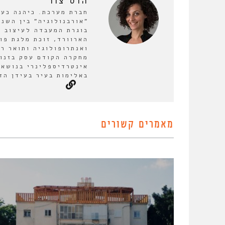
הדס צור
חברת מערכת. כיהנה כע
בוגרת המעבדה לעיצוב ע
הארוורד, זוכת מלגת פו
ואנתרופולוגיה ותואר ר
מחקרה הקודם עסק בזנות
אינטרדיספלינרי בנושא 
באלימות בעיר בעידן הד
מאמרים קשורים