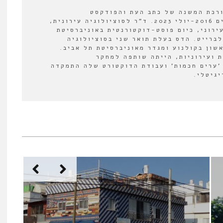
ורכת המשנה של כתב העת והפודקסט
"אורבנולוגיה" בין השנים 2016-יולי 2023. ד"ר לסוציולוגיה עירונית,
ירוני, כיום פוסט-דוקטורנטית באוניברסיטת
לברייט. הדס בעלת תואר שני בסוציולוגיה
אשון בקולנוע ומגדר מאוניברסיטת תל אביב.
 ועירוניות, הייתה שותפה למחקר
'ערים חכמות' ועבודת הדוקטורט שלה התמקדה
יגיטלי.