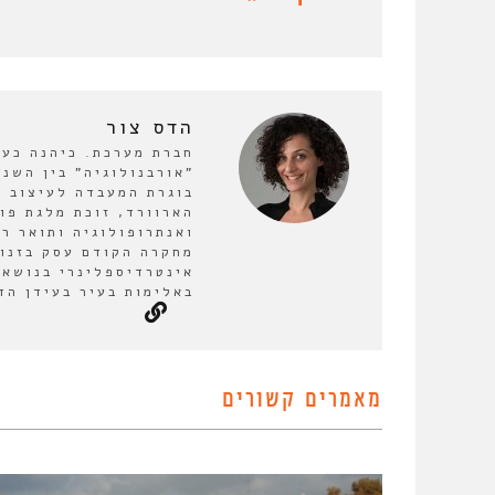
הדס צור
חברת מערכת. כיהנה כע
בוגרת המעבדה לעיצוב ע
הארוורד, זוכת מלגת פו
ואנתרופולוגיה ותואר ר
מחקרה הקודם עסק בזנות
אינטרדיספלינרי בנושא 
באלימות בעיר בעידן הד
מאמרים קשורים