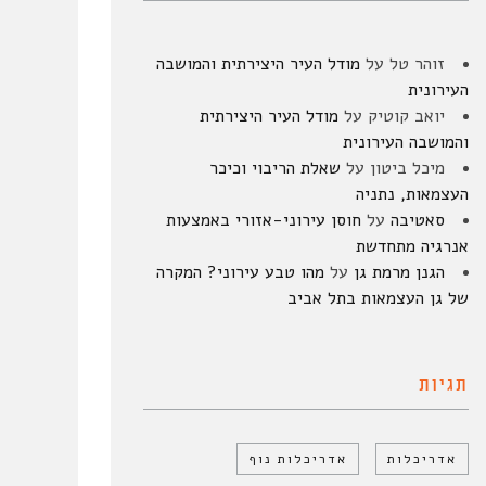
זוהר טל
על
מודל העיר היצירתית והמושבה
העירונית
יואב קוטיק
על
מודל העיר היצירתית
והמושבה העירונית
מיכל ביטון
על
שאלת הריבוי וכיכר
העצמאות, נתניה
סאטיבה
על
חוסן עירוני-אזורי באמצעות
אנרגיה מתחדשת
הגנן מרמת גן
על
מהו טבע עירוני? המקרה
של גן העצמאות בתל אביב
תגיות
אדריכלות
אדריכלות נוף