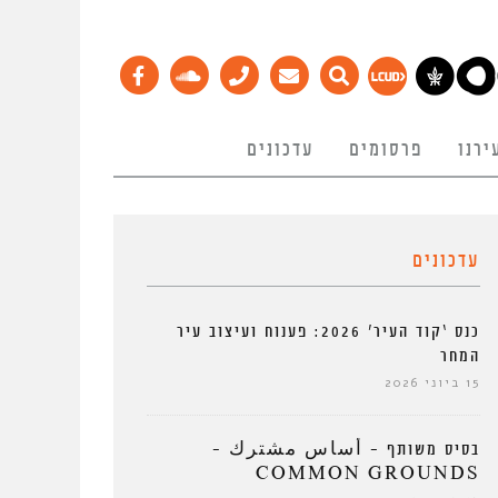
ירנו
פרסומים
עדכונים
עדכונים
כנס ‘קוד העיר’ 2026: פענוח ועיצוב עיר
המחר
15 ביוני 2026
בסיס משותף – أساس مشترك –
COMMON GROUNDS