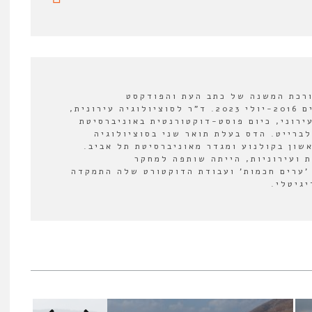
ורכת המשנה של כתב העת והפודקסט
"אורבנולוגיה" בין השנים 2016-יולי 2023. ד"ר לסוציולוגיה עירונית,
ירוני, כיום פוסט-דוקטורנטית באוניברסיטת
לברייט. הדס בעלת תואר שני בסוציולוגיה
אשון בקולנוע ומגדר מאוניברסיטת תל אביב.
 ועירוניות, הייתה שותפה למחקר
'ערים חכמות' ועבודת הדוקטורט שלה התמקדה
יגיטלי.