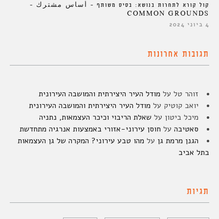
קול קורא לתחרות בנושא: בסיס משותף – أساس مشترك –
COMMON GROUNDS
4 ביוני 2024
תגובות אחרונות
זוהר טל
על
מודל העיר היצירתית והמושבה העירונית
יואב קוטיק
על
מודל העיר היצירתית והמושבה העירונית
מיכל ביטון
על
שאלת הריבוי וכיכר העצמאות, נתניה
סאטיבה
על
חוסן עירוני-אזורי באמצעות אנרגיה מתחדשת
הגנן מרמת גן
על
מהו טבע עירוני? המקרה של גן העצמאות
בתל אביב
תגיות