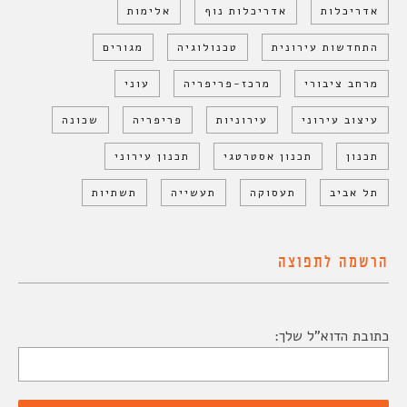
אדריכלות
אדריכלות נוף
אלימות
התחדשות עירונית
טכנולוגיה
מגורים
מרחב ציבורי
מרכז-פריפריה
עוני
עיצוב עירוני
עירוניות
פריפריה
שכונה
תכנון
תכנון אסטרטגי
תכנון עירוני
תל אביב
תעסוקה
תעשייה
תשתיות
הרשמה לתפוצה
כתובת הדוא"ל שלך: