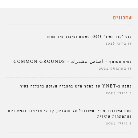
עדכונים
כנס ‘קוד העיר’ 2026: פענוח ועיצוב עיר המחר
15 ביוני 2026
בסיס משותף – أساس مشترك – COMMON GROUNDS
13 באוגוסט 2024
כתבה ב-YNET על מחקר חדש במעבדה העוסק בהצללה בעיר
4 ביולי 2024
האם השכונות עדיין חשובות? על תושבים, קובעי מדיניות ואפשרויות
להתפתחות עתידית
2 ביולי 2024