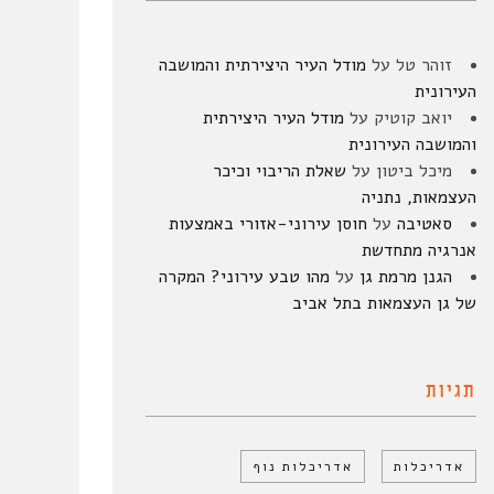
זוהר טל
על
מודל העיר היצירתית והמושבה
העירונית
יואב קוטיק
על
מודל העיר היצירתית
והמושבה העירונית
מיכל ביטון
על
שאלת הריבוי וכיכר
העצמאות, נתניה
סאטיבה
על
חוסן עירוני-אזורי באמצעות
אנרגיה מתחדשת
הגנן מרמת גן
על
מהו טבע עירוני? המקרה
של גן העצמאות בתל אביב
תגיות
אדריכלות
אדריכלות נוף