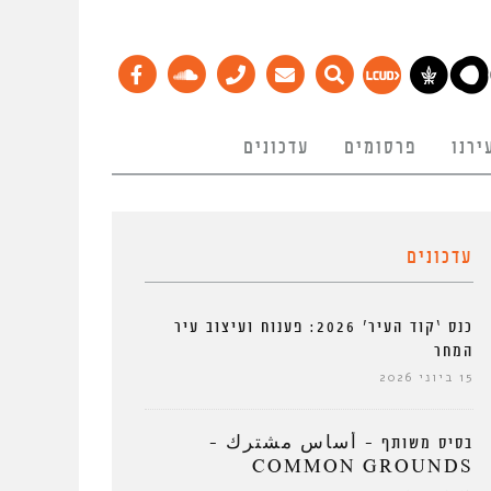
ירנו
פרסומים
עדכונים
עדכונים
כנס ‘קוד העיר’ 2026: פענוח ועיצוב עיר
המחר
15 ביוני 2026
בסיס משותף – أساس مشترك –
COMMON GROUNDS