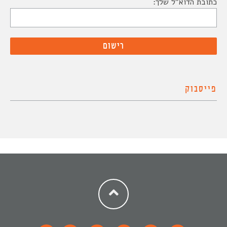
כתובת הדוא"ל שלך:
פייסבוק