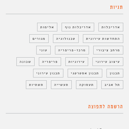
תגיות
אדריכלות
אדריכלות נוף
אלימות
התחדשות עירונית
טכנולוגיה
מגורים
מרחב ציבורי
מרכז-פריפריה
עוני
עיצוב עירוני
עירוניות
פריפריה
שכונה
תכנון
תכנון אסטרטגי
תכנון עירוני
תל אביב
תעסוקה
תעשייה
תשתיות
הרשמה לתפוצה