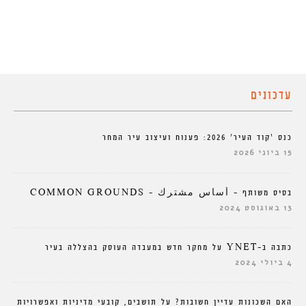
עדכונים
כנס ‘קוד העיר’ 2026: פענוח ועיצוב עיר המחר
15 ביוני 2026
בסיס משותף – أساس مشترك – COMMON GROUNDS
13 באוגוסט 2024
כתבה ב-YNET על מחקר חדש במעבדה העוסק בהצללה בעיר
4 ביולי 2024
האם השכונות עדיין חשובות? על תושבים, קובעי מדיניות ואפשרויות