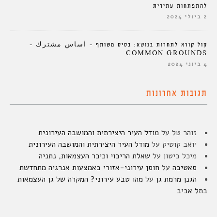
להתפתחות עתידית
2 ביולי 2024
קול קורא לתחרות בנושא: בסיס משותף – أساس مشترك –
COMMON GROUNDS
4 ביוני 2024
תגובות אחרונות
זוהר טל
על
מודל העיר היצירתית והמושבה העירונית
יואב קוטיק
על
מודל העיר היצירתית והמושבה העירונית
מיכל ביטון
על
שאלת הריבוי וכיכר העצמאות, נתניה
סאטיבה
על
חוסן עירוני-אזורי באמצעות אנרגיה מתחדשת
הגנן מרמת גן
על
מהו טבע עירוני? המקרה של גן העצמאות
בתל אביב