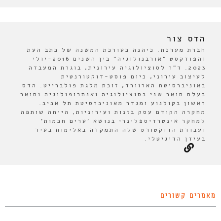
הדס צור
חברת מערכת. כיהנה כעורכת המשנה של כתב העת
והפודקסט "אורבנולוגיה" בין השנים 2016-יולי
2023. ד"ר לסוציולוגיה עירונית, בוגרת המעבדה
לעיצוב עירוני, כיום פוסט-דוקטורנטית
באוניברסיטת הארוורד, זוכת מלגת פולברייט. הדס
בעלת תואר שני בסוציולוגיה ואנתרופולוגיה ותואר
ראשון בקולנוע ומגדר מאוניברסיטת תל אביב.
מחקרה הקודם עסק בזנות ועירוניות, הייתה שותפה
למחקר אינטרדיספלינרי בנושא 'ערים חכמות'
ועבודת הדוקטורט שלה התמקדה באלימות בעיר
בעידן הדיגיטלי.
מאמרים קשורים