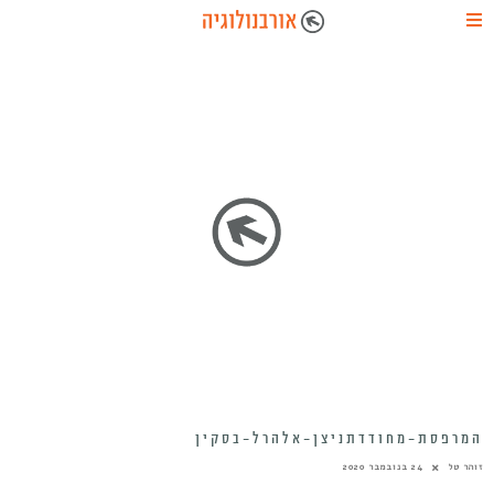
המרפסת-מחודדתניצן-אלהרל-בסקין
זוהר טל
24 בנובמבר 2020