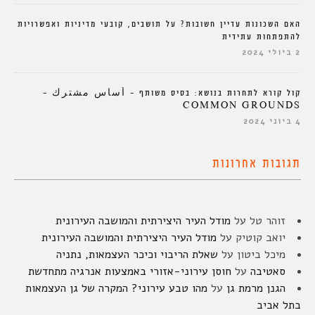
האם השכונות עדיין חשובות? על תושבים, קובעי מדיניות ואפשרויות
להתפתחות עתידית
2 ביולי 2024
קול קורא לתחרות בנושא: בסיס משותף – أساس مشترك –
COMMON GROUNDS
4 ביוני 2024
תגובות אחרונות
זוהר טל
על
מודל העיר היצירתית והמושבה העירונית
יואב קוטיק
על
מודל העיר היצירתית והמושבה העירונית
מיכל ביטון
על
שאלת הריבוי וכיכר העצמאות, נתניה
סאטיבה
על
חוסן עירוני-אזורי באמצעות אנרגיה מתחדשת
הגנן מרמת גן
על
מהו טבע עירוני? המקרה של גן העצמאות
בתל אביב