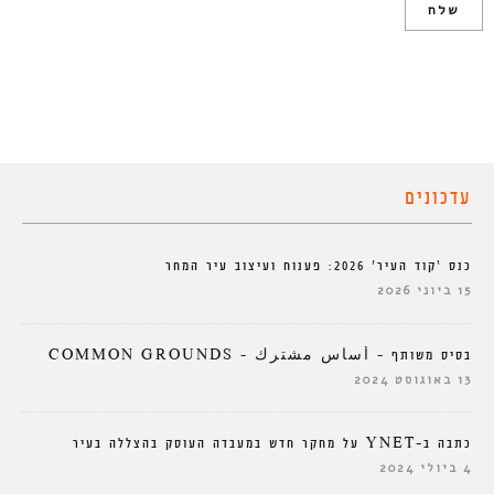
עדכונים
כנס ‘קוד העיר’ 2026: פענוח ועיצוב עיר המחר
15 ביוני 2026
בסיס משותף – أساس مشترك – COMMON GROUNDS
13 באוגוסט 2024
כתבה ב-YNET על מחקר חדש במעבדה העוסק בהצללה בעיר
4 ביולי 2024