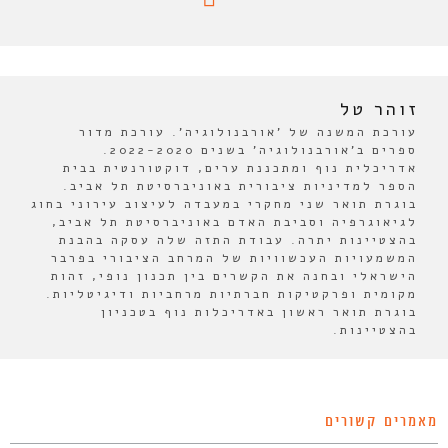
זוהר טל
עורכת המשנה של 'אורבנולוגיה'. עורכת מדור
ספרים ב'אורבנולוגיה' בשנים 2022-2020.
אדריכלית נוף ומתכננת ערים, דוקטורנטית בבית
הספר למדיניות ציבורית באוניברסיטת תל אביב.
בוגרת תואר שני מחקרי במעבדה לעיצוב עירוני בחוג
לגיאוגרפיה וסביבת האדם באוניברסיטת תל אביב,
בהצטיינות יתרה. עבודת התזה שלה עסקה בהבנת
המשמעויות העכשוויות של המרחב הציבורי בפרבר
הישראלי ובחנה את הקשרים בין תכנון נופי, זהות
מקומית ופרקטיקות חברתיות מרחביות ודיגיטליות.
בוגרת תואר ראשון באדריכלות נוף בטכניון
בהצטיינות.
מאמרים קשורים