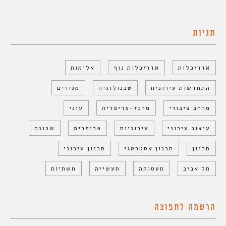
תגיות
אדריכלות
אדריכלות נוף
אלימות
התחדשות עירונית
טכנולוגיה
מגורים
מרחב ציבורי
מרכז-פריפריה
עוני
עיצוב עירוני
עירוניות
פריפריה
שכונה
תכנון
תכנון אסטרטגי
תכנון עירוני
תל אביב
תעסוקה
תעשייה
תשתיות
הרשמה לתפוצה