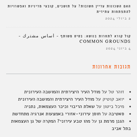
האם השכונות עדיין חשובות? על תושבים, קובעי מדיניות ואפשרויות
להתפתחות עתידית
2 ביולי 2024
קול קורא לתחרות בנושא: בסיס משותף – أساس مشترك –
COMMON GROUNDS
4 ביוני 2024
תגובות אחרונות
זוהר טל
על
מודל העיר היצירתית והמושבה העירונית
יואב קוטיק
על
מודל העיר היצירתית והמושבה העירונית
מיכל ביטון
על
שאלת הריבוי וכיכר העצמאות, נתניה
סאטיבה
על
חוסן עירוני-אזורי באמצעות אנרגיה מתחדשת
הגנן מרמת גן
על
מהו טבע עירוני? המקרה של גן העצמאות
בתל אביב