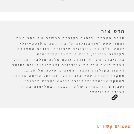
הדס צור
חברת מערכת. כיהנה כעורכת המשנה של כתב העת
והפודקסט "אורבנולוגיה" בין השנים 2016-יולי
2023. ד"ר לסוציולוגיה עירונית, בוגרת המעבדה
לעיצוב עירוני, כיום פוסט-דוקטורנטית
באוניברסיטת הארוורד, זוכת מלגת פולברייט. הדס
בעלת תואר שני בסוציולוגיה ואנתרופולוגיה ותואר
ראשון בקולנוע ומגדר מאוניברסיטת תל אביב.
מחקרה הקודם עסק בזנות ועירוניות, הייתה שותפה
למחקר אינטרדיספלינרי בנושא 'ערים חכמות'
ועבודת הדוקטורט שלה התמקדה באלימות בעיר
בעידן הדיגיטלי.
מאמרים קשורים