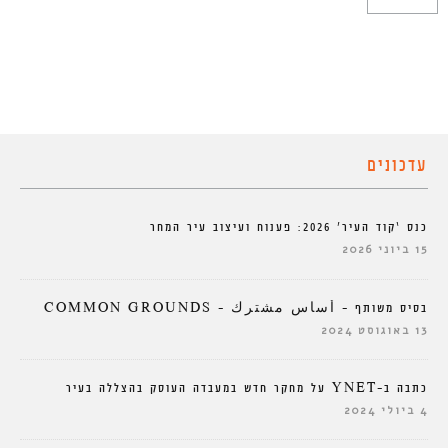
עדכונים
כנס ‘קוד העיר’ 2026: פענוח ועיצוב עיר המחר
15 ביוני 2026
בסיס משותף – أساس مشترك – COMMON GROUNDS
13 באוגוסט 2024
כתבה ב-YNET על מחקר חדש במעבדה העוסק בהצללה בעיר
4 ביולי 2024