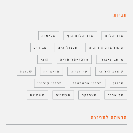
תגיות
אדריכלות
אדריכלות נוף
אלימות
התחדשות עירונית
טכנולוגיה
מגורים
מרחב ציבורי
מרכז-פריפריה
עוני
עיצוב עירוני
עירוניות
פריפריה
שכונה
תכנון
תכנון אסטרטגי
תכנון עירוני
תל אביב
תעסוקה
תעשייה
תשתיות
הרשמה לתפוצה