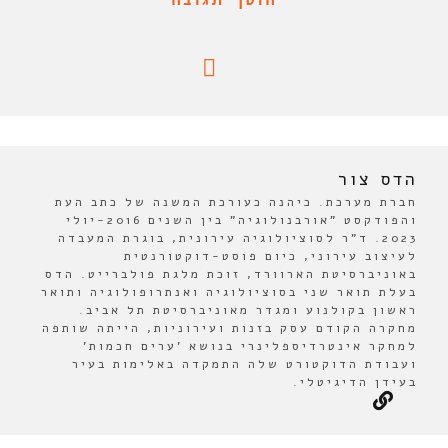
הדס צור
חברת מערכת. כיהנה כעורכת המשנה של כתב העת
והפודקסט "אורבנולוגיה" בין השנים 2016-יולי
2023. ד"ר לסוציולוגיה עירונית, בוגרת המעבדה
לעיצוב עירוני, כיום פוסט-דוקטורנטית
באוניברסיטת הארוורד, זוכת מלגת פולברייט. הדס
בעלת תואר שני בסוציולוגיה ואנתרופולוגיה ותואר
ראשון בקולנוע ומגדר מאוניברסיטת תל אביב.
מחקרה הקודם עסק בזנות ועירוניות, הייתה שותפה
למחקר אינטרדיספלינרי בנושא 'ערים חכמות'
ועבודת הדוקטורט שלה התמקדה באלימות בעיר
בעידן הדיגיטלי.