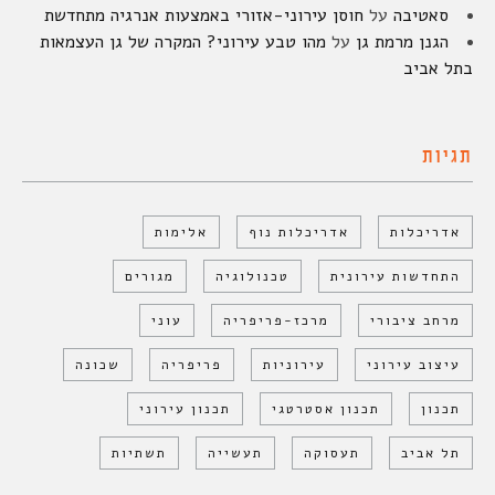
סאטיבה
על
חוסן עירוני-אזורי באמצעות אנרגיה מתחדשת
הגנן מרמת גן
על
מהו טבע עירוני? המקרה של גן העצמאות
בתל אביב
תגיות
אדריכלות
אדריכלות נוף
אלימות
התחדשות עירונית
טכנולוגיה
מגורים
מרחב ציבורי
מרכז-פריפריה
עוני
עיצוב עירוני
עירוניות
פריפריה
שכונה
תכנון
תכנון אסטרטגי
תכנון עירוני
תל אביב
תעסוקה
תעשייה
תשתיות