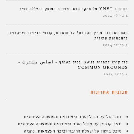
כתבה ב-YNET על מחקר חדש במעבדה העוסק בהצללה בעיר
4 ביולי 2024
האם השכונות עדיין חשובות? על תושבים, קובעי מדיניות ואפשרויות
להתפתחות עתידית
2 ביולי 2024
קול קורא לתחרות בנושא: בסיס משותף – أساس مشترك –
COMMON GROUNDS
4 ביוני 2024
תגובות אחרונות
זוהר טל
על
מודל העיר היצירתית והמושבה העירונית
יואב קוטיק
על
מודל העיר היצירתית והמושבה העירונית
מיכל ביטון
על
שאלת הריבוי וכיכר העצמאות, נתניה