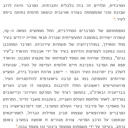
המרכזית, תלויים זה בזה כלכלית וחברתית. הפרבר היווה לרוב
שכונת עוני שהתפתחה בצורה אורגנית ונשאה תדמית נחותה ביחס
4
לעיר.
התפתחותם של הפרברים המודרניים, החל ממחצית המאה ה-19,
קשורה ישירות במהפכה התעשייתית שגררה תנאי מחייה ירודים בעיר
מחד ומאידך, במודרניזציה של תשתיות עירוניות. הפרבר המתוכנן
נהגה כמענה לצפיפות והזיהום בעיר על ידי אבנעזר הווארד כ”עיר
גנים”, במהלך שהיווה את המסד לצמיחתו של מקצוע התכנון. הווארד
תפס את הפרבר כסביבת חיים חלופית ועדיפה על העיר, שנועדה
לשלב בין יתרונות העיר והכפר – יישוב מרווח וטובל בירק, המציע
שירותים ותעסוקה כמו גם קרבה גיאוגרפית להזדמנויות העיר.
פרוטוטייפים ראשונים החלו להיבנות בתקופה זו סביב הערים
בבריטניה ובארה”ב, כהמשך רציף של המרקם העירוני וכיישובים
נפרדים. לאחר מלחמת העולם השנייה, בעקבות משבר הדיור, התרחש
גל מאסיבי של פירבור בערי העולם המערבי, תוך דיפרנציאציה בין
הפרברים האירופאיים שצמחו סביב מסילות הברזל, לאמריקאים
שנסמכו על הרכב הפרטי. צורת מגורים זו אומצה במערב באופן
5
נרחב, בעיקר על ידי משפחות ממעמד בינוני וכן מעמד גבוה.