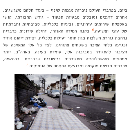
כיום, בפרברי העולם ניכרות מגמות שינוי – בעוד חלקם משגשגים,
אחרים דועכים וסובלים מבעיות תפקוד – גודש תחבורתי, קושי
באספקת שירותים עירוניים, ובעיות כלכליות, סביבתיות וחברתיות
6
של עוני ופשיעה.
בקנה המידה האזורי, זחילה עירונית פרברית
נרחבת גוררת השלכות כגון חוסר יעילות כלכלית, יצירת זיהום אוויר
ופגיעה בלתי הפיכה בשטחים פתוחים. לצד כל אלו המשיכה של
הציבור להתגורר בסביבות אלו, עומדת בעינה. בארה”ב, יותר
ממחצית מהאוכלוסייה מתגוררים ביישובים פרבריים. בהתאמה,
7
פרברים חדשים מוקמים ומבוצעת התאמה של הוותיקים.