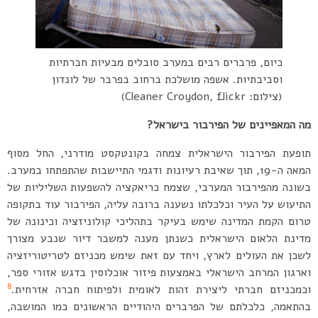
כיום, פרברים רבים במערב סובלים מבעיות חברתיות
וסביבתיות. אשפה מושלכת ברחוב בפרבר של לונדון
(צילום: Cleaner Croydon, flickr)
מה המאפיינים של הפירבור בישראל?
תופעת הפירבור הישראלית צמחה בקונטקסט מודרני, החל מסוף
המאה ה-19, תוך שאיבת רעיונות ודגמי התיישבות שהתפתחו במערב.
בשונה מהפירבור המערבי, שצמח כריאקציה להשפעות השליליות של
התיעוש על העיר וכלכלתו נשענה ברובה עליה, הפירבור עוד בתקופה
טרום הקמת המדינה שימש בעיקר בתהליכי קולוניזציה וכינונה של
מדינת הלאום הישראלית כשנתן מענה למשבר דיור שנבע מצורך
לשכן את העולים לארץ, ויחד עם זאת שימש מכניזם לטריטוריזציה
וארגון המרחב הישראלי באמצעות פיזור אוכלוסין בדגש אזורי ספר,
8
וכמכניזם חברתי ליצירת זהות לאומית ולפיתוח חברה אזרחית.
בהתאמה, כלכלתם של הפרברים היהודיים הראשונים כמו המושבה,