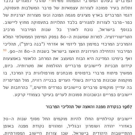
הפרברים בעולם המערבי התפתחו מאִיזּוּר
טהרני למגורים בלבד
ותלות בעיר סמוכה לצורות עצמאיות של פרבר המשלבות תעסוקה,
דגמי הפרברים בארץ מציגים מגמה הפוכה ונעו מצורות יצרניות של
כפר-פרבר לצורות למגורים בלבד התלויות בתעסוקה מחוץ ליישוב.
בנוסף בישראל, נוכח לאורך כל שנות הפירבור מרכיב
הטריטוריזציה. למרות שמשנות ה-80 נפסק המימון הממשלתי המלא
והמרכיב המרכזי במימון הפך ליזמי או אזרחי (“בנה ביתך”), תהליכי
10
הפירבור והזחילה העירונית הואצו בישראל בשנות ה-80 וה-90.
ואף בימינו המדינה היא הכוח המעצב את המרחב הלאומי באמצעות
קידום תכניות ליישובים פרבריים ההולמות את מטרותיה. כיום,
ממשיך פיתוח פרברי בדפוסים מובחנים מורפולוגית בין המרכז, בו
מוקמות שכונות פרבריות בשולי הערים בבנייה רוויה, מול הפריפריה
11
בה עדיין מוקמים פרברים כיישובים נפרדים חדשים,
כהרחבות של
יישובים כפריים ובשכונות סמוכות לערים בעיקר כצמודי קרקע.
1967 כנקודת מפנה והאצה של תהליכי הפרבור
יישובים קהילתיים החלו להיות מוקמים החל מסוף שנות ה-70
באזורי יהודה ושומרון ובגליל, ומהווים נקודת מפנה באופן
ההתיישבות היהודית בישראל, שכן צורות היישוב המסורתיות,