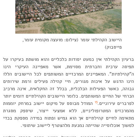
היישוב הקהילתי עומר (צילום: מועצה מקומית עומר,
פייסבוק)
ברעיון הקהילתי אין כמעט יסודות כלכליים והוא מושתת בעיקרו על
תפיסה ערכית וחברתית מסוימת, אשר מאפיינה העיקרי הינו
ה”קהילתיות”. המאפיינים המרכזיים המשותפים לכל היישובים הללו
הינו הדגש על איכות מגורים, חיי קהילה פעילים ורמת שירותים
גבוהה, כאשר הפעילות הכלכלית, בכלל זה החקלאית, אינה מרכיב
הכרחי של החיים המשותפים. כלומר היישובים הקהילתיים דומים יותר
15
לפרברים עירוניים.
המודל מבוסס על מיקום יישוב במרחק יוממות
מהמרכזים המטרופוליניים, ללא אמצעי ייצור, שיספק מסגרת
מתאימה לחיים קהילתיים אך הוא גמיש ופתוח במידה מספקת בכדי
למשוך אוכלוסייה שהייתה נמנעת מלהצטרף ליישוב שיתופי.