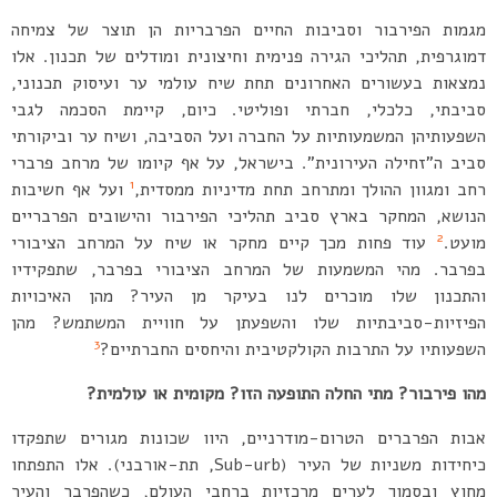
מגמות הפירבור וסביבות החיים הפרבריות הן תוצר של צמיחה
דמוגרפית, תהליכי הגירה פנימית וחיצונית ומודלים של תכנון. אלו
נמצאות בעשורים האחרונים תחת שיח עולמי ער ועיסוק תכנוני,
סביבתי, כלכלי, חברתי ופוליטי. כיום, קיימת הסכמה לגבי
השפעותיהן המשמעותיות על החברה ועל הסביבה, ושיח ער וביקורתי
סביב ה”זחילה העירונית”. בישראל, על אף קיומו של מרחב פרברי
1
רחב ומגוון ההולך ומתרחב תחת מדיניות ממסדית,
ועל אף חשיבות
הנושא, המחקר בארץ סביב תהליכי הפירבור והישובים הפרבריים
2
מועט.
עוד פחות מכך קיים מחקר או שיח על המרחב הציבורי
בפרבר. מהי המשמעות של המרחב הציבורי בפרבר, שתפקידיו
והתכנון שלו מוכרים לנו בעיקר מן העיר? מהן האיכויות
הפיזיות-סביבתיות שלו והשפעתן על חוויית המשתמש? מהן
3
השפעותיו על התרבות הקולקטיבית והיחסים החברתיים?
מהו פירבור? מתי החלה התופעה הזו? מקומית או עולמית?
אבות הפרברים הטרום-מודרניים, היוו שכונות מגורים שתפקדו
כיחידות משניות של העיר (Sub-urb, תת-אורבני). אלו התפתחו
מחוץ ובסמוך לערים מרכזיות ברחבי העולם, כשהפרבר והעיר