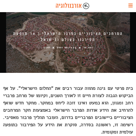
המרחבים הציבוריים בפרבר הישראלי | 1# תופעת
הפירבור בעולם ובישראל
זוהר טל
24 בינואר 2022
לתכנן
בית פרטי עם גינה מהווה עבור רבים את “החלום הישראלי”. על אף
הביקוש הגבוה לצורת חיים זו לאורך השנים, וקיומו של מרחב פרברי
רחב ומגוון, הוא כמעט ואינו זוכה ליחס במחקר. מחקר חדש שואף
להרחיב את הידע אודות הפרבר הישראלי באמצעות חקר המרחבים
הציבוריים ביישובים הפרבריים בדרום, העובר תהליך פרבור מאסיבי.
רשימה זו, ראשונה בסדרה, סוקרת את הידע על הפירבור כתופעה
עולמית ומקומית.