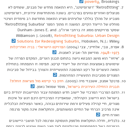
poverty
, Brookings
‘Retrofitting’ ‘רטרופיטינג’, היא התאמה מחדש של מבנים, שטחים לא
מנוצלים ואזורים גוועים בפרברים. בשונה מהתחדשות עירונית, רטרופיטינג
מצביע על מהלך כוללני שלעיתים מציע התאמה מחודשת רב מימדית ושינוי
מוחלט של הייעוד הקיים. המשגה זו מתוך הספר ‘Retrofitting Suburbia’
שסקר פרויקטים מסוג זה ברחבי ארה”ב. Dunham-Jones E. and
Williamson J. (2008),
Retrofitting Suburbia: Urban Design
Solutions for Redesigning Suburbs
, Hoboken, N.J.: Wiley
אפרת, צבי, אלחייני, צבי (2004)
הפרויקט הישראלי : בניה ואדריכלות
1948-1973.
מוזיאון תל-אביב לאמנות.
‘אִיזּוּר’ הוא מושג המבטא גישה בתחום תכנון הערים, המקדם הפרדה של
שימושים באמצעות הגדרות של ייעודי קרקע. תפיסה זו התפתחה בתחילת
המאה העשרים על רקע המהפכה התעשייתית והצורך בבידול של סביבות
המגורים מסביבות התעשייה המזוהמות.
פרנקל אמנון, אשכנזי מיה (2005).
חזון בר קיימא מול מציאות זוחלת?
תבנית הזחילה העירונית בישראל
, מוסד שמואל נאמן.
הדגם הפרברי המרכזי של יישוב חדש המפותח עבור התיישבות יהודית כיום
בישראל הוא היישוב הקהילתי, שמאפייניו המרכזיים הינם דגש על איכות
מגורים, חיי קהילה פעילים ורמת שירותים גבוהה, כאשר הפעילות הכלכלית
אינה מרכיב הכרחי של החיים המשותפים, והחקלאות אינה מקור פרנסה
ואורח חיים.
כלכלית, חדלה החקלאות מלספק תעסוקה ופרנסה לכל תושבי היישובים
הכפריים בשל התפתחויות טכנולוגיות לצד מצב השוק שהגיע לרוויה ביחס