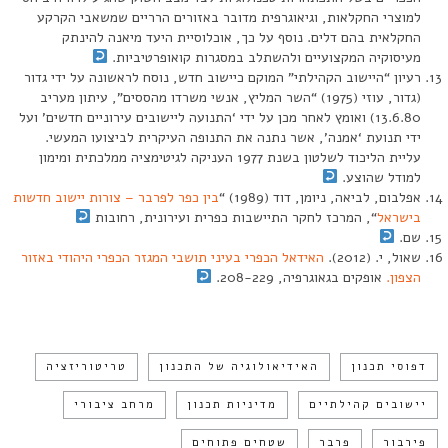
למוצרי החקלאות, וגיאוגרפית מדובר באזורים הרריים שמשאבי הקרקע
החקלאית בהם דלים. נוסף על כך, אוכלוסיית היעד מיאנה להינתק
מעיסוקיה המקצועיים ולהשתלב במסגרות קואופרטיביות.
רעיון “היישוב הקהילתי” המוקם כיישוב חדש, נוסח לראשונה על ידי גדור
(גדור, עוזי (1975) “השר המליץ, אנשי משרדו מהססים”, עיתון מעריב
13.6.80) ואומץ לאחר מכן על ידי ‘התנועה ליישובים עירוניים חדשים’ ועל
ידי תנועת ‘אמנה’, אשר נתנה את התנופה העיקרית לביצועו המעשי.
עליית הליכוד לשלטון בשנת 1977 העניקה לגיטימציה ממלכתית ומימון
למודל שהוצע.
אפלבום, לביאה, ניומן, דוד (1989) “
בין כפר לפרבר – צורות יישוב חדשות
בישראל
“, המרכז לחקר התיישבות כפרית ועירונית, רחובות
שם.
שאול, י. (2012).
האידאל הכפרי בעיני תושבי המגזר הכפרי היהודי באזור
הצפון.
אופקים בגאוגרפיה, 208-229.‎
דפוסי תכנון
האידיאולוגיה של התכנון
טריטוריזציה
יישובים קהילתיים
מדיניות תכנון
מרחב ציבורי
פירבור
פרבר
שטחים פתוחים