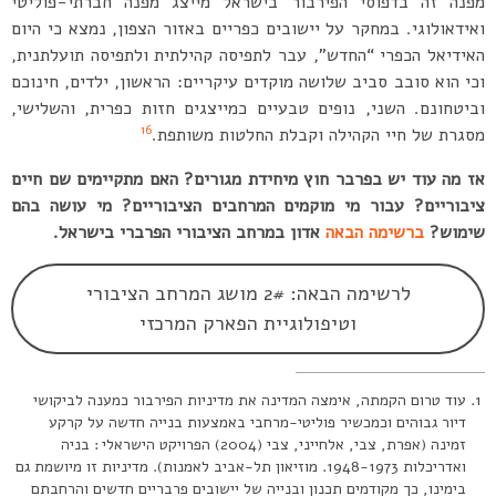
מפנה זה בדפוסי הפירבור בישראל מייצג מפנה חברתי-פוליטי
ואידאולוגי. במחקר על יישובים כפריים באזור הצפון, נמצא כי היום
האידיאל הכפרי “החדש”, עבר לתפיסה קהילתית ולתפיסה תועלתנית,
וכי הוא סובב סביב שלושה מוקדים עיקריים: הראשון, ילדים, חינוכם
וביטחונם. השני, נופים טבעיים כמייצגים חזות כפרית, והשלישי,
16
מסגרת של חיי הקהילה וקבלת החלטות משותפת.
אז מה עוד יש בפרבר חוץ מיחידת מגורים? האם מתקיימים שם חיים
ציבוריים? עבור מי מוקמים המרחבים הציבוריים? מי עושה בהם
שימוש?
ברשימה הבאה
אדון במרחב הציבורי הפרברי בישראל.
לרשימה הבאה: 2# מושג המרחב הציבורי
וטיפולוגיית הפארק המרכזי
עוד טרום הקמתה, אימצה המדינה את מדיניות הפירבור כמענה לביקושי
דיור גבוהים וכמכשיר פוליטי-מרחבי באמצעות בנייה חדשה על קרקע
זמינה (אפרת, צבי, אלחייני, צבי (2004) הפרויקט הישראלי : בניה
ואדריכלות 1948-1973. מוזיאון תל-אביב לאמנות). מדיניות זו מיושמת גם
בימינו, כך מקודמים תכנון ובנייה של יישובים פרבריים חדשים והרחבתם