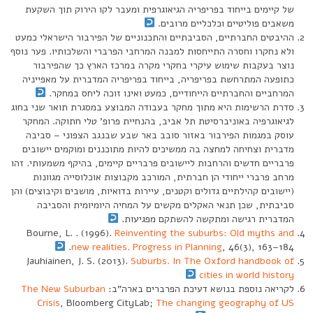
של קיימים בייחוד בפריפריה הגיאוגרפית ומעבר לקו הירוק תוך השקעת
משאבים פוליטיים וכלכליים מרובים.
ההיבטים החברתיים, הסביבתיים והתכנוניים של הפירבור הישראלי כמעט
ולא נחקרו וחסרה התייחסות למבנה המרחבי הפרברי והשלכותיו. פער נוסף
נוצר בעקבות שימוש עיקרי בחקרי מקרה במרכז הארץ כך שהפירבור
כתופעה המתרחשת בפריפריה, בייחוד בפריפריה המדברית על מאפייניה
המרחביים והחברתיים הייחודיים, כמעט ואינו זוכה ליחס במחקר.
סדרת הרשימות היא מתוך מחקר בעבודה המבוצע במסגרת תואר שני בחוג
לגיאוגרפיה באוניברסיטת תל אביב, בהנחיית פרופ’ טלי חתוקה. המחקר
עוסק במגמות הפירבור באזור סובב באר שבע שבנגב הצפוני – סביבה
מדברית וצחיחה למחצה בה ממשיכים להיות מתוכננים ומוקמים יישובים
פרבריים חדשים והרחבות ליישובים פרבריים קיימים, בהיקף משמעותי. זהו
מרחב פרברי ייחודי הן חברתית, המורכב מקבוצות אוכלוסייה מגוונות
(יישובים קהילתיים גדולים וקטנים, עיירות בדואיות, מושבים וקיבוצים) והן
סביבתית, שכן תנאי האקלים מקשים על המחיה היומיומית והסביבה
המדברית רגישה ומתקשה להשתקם מפגיעות.
Bourne, L. . (1996).
Reinventing the suburbs: Old myths and
new realities. Progress in Planning
, 46(3), 163–184.
Jauhiainen, J. S. (2013).
Suburbs.
In The Oxford handbook of
cities in world history
לקריאה נוספת בנושא דעיכת הפרברים בארה”ב:
The New Suburban
Crisis
, Bloomberg CityLab;
The changing geography of US