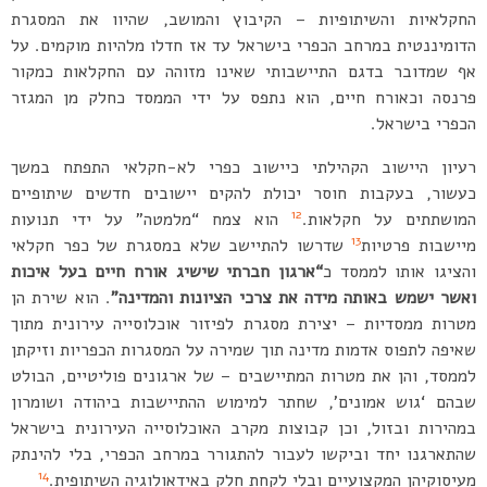
החקלאיות והשיתופיות – הקיבוץ והמושב, שהיוו את המסגרת
הדומיננטית במרחב הכפרי בישראל עד אז חדלו מלהיות מוקמים. על
אף שמדובר בדגם התיישבותי שאינו מזוהה עם החקלאות כמקור
פרנסה וכאורח חיים, הוא נתפס על ידי הממסד כחלק מן המגזר
הכפרי בישראל.
רעיון היישוב הקהילתי כיישוב כפרי לא-חקלאי התפתח במשך
כעשור, בעקבות חוסר יכולת להקים יישובים חדשים שיתופיים
12
המושתתים על חקלאות.
הוא צמח “מלמטה” על ידי תנועות
13
מיישבות פרטיות
שדרשו להתיישב שלא במסגרת של כפר חקלאי
והציגו אותו לממסד כ
“ארגון חברתי שישיג אורח חיים בעל איכות
ואשר ישמש באותה מידה את צרכי הציונות והמדינה”
. הוא שירת הן
מטרות ממסדיות – יצירת מסגרת לפיזור אוכלוסייה עירונית מתוך
שאיפה לתפוס אדמות מדינה תוך שמירה על המסגרות הכפריות וזיקתן
לממסד, והן את מטרות המתיישבים – של ארגונים פוליטיים, הבולט
שבהם ‘גוש אמונים’, שחתר למימוש ההתיישבות ביהודה ושומרון
במהירות ובזול, וכן קבוצות מקרב האוכלוסייה העירונית בישראל
שהתארגנו יחד וביקשו לעבור להתגורר במרחב הכפרי, בלי להינתק
14
מעיסוקיהן המקצועיים ובלי לקחת חלק באידאולוגיה השיתופית.