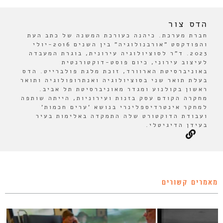
הדס צור
חברת מערכת. כיהנה כעורכת המשנה של כתב העת
והפודקסט "אורבנולוגיה" בין השנים 2016-יולי
2023. ד"ר לסוציולוגיה עירונית, בוגרת המעבדה
לעיצוב עירוני, כיום פוסט-דוקטורנטית
באוניברסיטת הארוורד, זוכת מלגת פולברייט. הדס
בעלת תואר שני בסוציולוגיה ואנתרופולוגיה ותואר
ראשון בקולנוע ומגדר מאוניברסיטת תל אביב.
מחקרה הקודם עסק בזנות ועירוניות, הייתה שותפה
למחקר אינטרדיספלינרי בנושא 'ערים חכמות'
ועבודת הדוקטורט שלה התמקדה באלימות בעיר
בעידן הדיגיטלי.
מאמרים קשורים