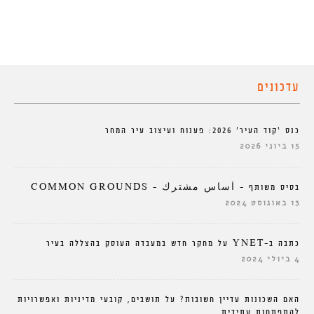
עדכונים
כנס ‘קוד העיר’ 2026: פענוח ועיצוב עיר המחר
15 ביוני 2026
בסיס משותף – أساس مشترك – COMMON GROUNDS
13 באוגוסט 2024
כתבה ב-YNET על מחקר חדש במעבדה העוסק בהצללה בעיר
4 ביולי 2024
האם השכונות עדיין חשובות? על תושבים, קובעי מדיניות ואפשרויות
להתפתחות עתידית