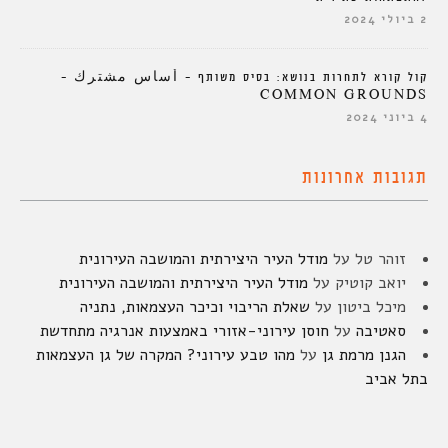
2 ביולי 2024
קול קורא לתחרות בנושא: בסיס משותף – أساس مشترك –
COMMON GROUNDS
4 ביוני 2024
תגובות אחרונות
זוהר טל
על
מודל העיר היצירתית והמושבה העירונית
יואב קוטיק
על
מודל העיר היצירתית והמושבה העירונית
מיכל ביטון
על
שאלת הריבוי וכיכר העצמאות, נתניה
סאטיבה
על
חוסן עירוני-אזורי באמצעות אנרגיה מתחדשת
הגנן מרמת גן
על
מהו טבע עירוני? המקרה של גן העצמאות
בתל אביב