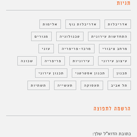
תגיות
אדריכלות
אדריכלות נוף
אלימות
התחדשות עירונית
טכנולוגיה
מגורים
מרחב ציבורי
מרכז-פריפריה
עוני
עיצוב עירוני
עירוניות
פריפריה
שכונה
תכנון
תכנון אסטרטגי
תכנון עירוני
תל אביב
תעסוקה
תעשייה
תשתיות
הרשמה לתפוצה
כתובת הדוא"ל שלך: