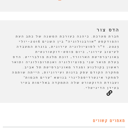
הדס צור
חברת מערכת. כיהנה כעורכת המשנה של כתב העת
והפודקסט "אורבנולוגיה" בין השנים 2016-יולי
2023. ד"ר לסוציולוגיה עירונית, בוגרת המעבדה
לעיצוב עירוני, כיום פוסט-דוקטורנטית
באוניברסיטת הארוורד, זוכת מלגת פולברייט. הדס
בעלת תואר שני בסוציולוגיה ואנתרופולוגיה ותואר
ראשון בקולנוע ומגדר מאוניברסיטת תל אביב.
מחקרה הקודם עסק בזנות ועירוניות, הייתה שותפה
למחקר אינטרדיספלינרי בנושא 'ערים חכמות'
ועבודת הדוקטורט שלה התמקדה באלימות בעיר
בעידן הדיגיטלי.
מאמרים קשורים