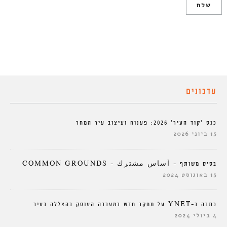
עדכונים
כנס ‘קוד העיר’ 2026: פענוח ועיצוב עיר המחר
15 ביוני 2026
בסיס משותף – أساس مشترك – COMMON GROUNDS
13 באוגוסט 2024
כתבה ב-YNET על מחקר חדש במעבדה העוסק בהצללה בעיר
4 ביולי 2024