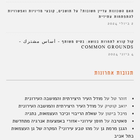
האם השכונות עדיין חשובות? על תושבים, קובעי מדיניות ואפשרויות
להתפתחות עתידית
2 ביולי 2024
קול קורא לתחרות בנושא: בסיס משותף – أساس مشترك –
COMMON GROUNDS
4 ביוני 2024
תגובות אחרונות
זוהר טל
על
מודל העיר היצירתית והמושבה העירונית
יואב קוטיק
על
מודל העיר היצירתית והמושבה העירונית
מיכל ביטון
על
שאלת הריבוי וכיכר העצמאות, נתניה
סאטיבה
על
חוסן עירוני-אזורי באמצעות אנרגיה מתחדשת
הגנן מרמת גן
על
מהו טבע עירוני? המקרה של גן העצמאות
בתל אביב