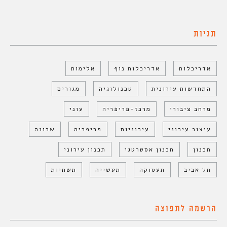
תגיות
אדריכלות
אדריכלות נוף
אלימות
התחדשות עירונית
טכנולוגיה
מגורים
מרחב ציבורי
מרכז-פריפריה
עוני
עיצוב עירוני
עירוניות
פריפריה
שכונה
תכנון
תכנון אסטרטגי
תכנון עירוני
תל אביב
תעסוקה
תעשייה
תשתיות
הרשמה לתפוצה