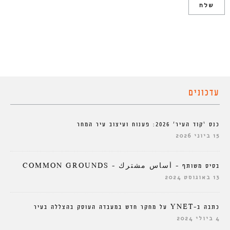
עדכונים
כנס ‘קוד העיר’ 2026: פענוח ועיצוב עיר המחר
15 ביוני 2026
בסיס משותף – أساس مشترك – COMMON GROUNDS
13 באוגוסט 2024
כתבה ב-YNET על מחקר חדש במעבדה העוסק בהצללה בעיר
4 ביולי 2024