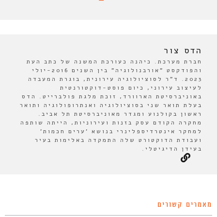
הדס צור
חברת מערכת. כיהנה כעורכת המשנה של כתב העת
והפודקסט "אורבנולוגיה" בין השנים 2016-יולי
2023. ד"ר לסוציולוגיה עירונית, בוגרת המעבדה
לעיצוב עירוני, כיום פוסט-דוקטורנטית
באוניברסיטת הארוורד, זוכת מלגת פולברייט. הדס
בעלת תואר שני בסוציולוגיה ואנתרופולוגיה ותואר
ראשון בקולנוע ומגדר מאוניברסיטת תל אביב.
מחקרה הקודם עסק בזנות ועירוניות, הייתה שותפה
למחקר אינטרדיספלינרי בנושא 'ערים חכמות'
ועבודת הדוקטורט שלה התמקדה באלימות בעיר
בעידן הדיגיטלי.
מאמרים קשורים