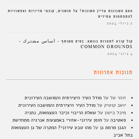
האם השכונות עדיין חשובות? על תושבים, קובעי מדיניות ואפשרויות
להתפתחות עתידית
2 ביולי 2024
קול קורא לתחרות בנושא: בסיס משותף – أساس مشترك –
COMMON GROUNDS
4 ביוני 2024
תגובות אחרונות
זוהר טל
על
מודל העיר היצירתית והמושבה העירונית
יואב קוטיק
על
מודל העיר היצירתית והמושבה העירונית
מיכל ביטון
על
שאלת הריבוי וכיכר העצמאות, נתניה
סאטיבה
על
חוסן עירוני-אזורי באמצעות אנרגיה מתחדשת
הגנן מרמת גן
על
מהו טבע עירוני? המקרה של גן העצמאות
בתל אביב