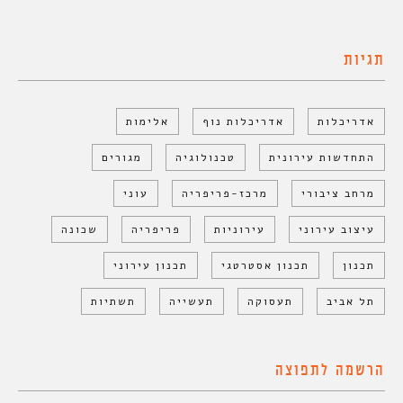
תגיות
אדריכלות
אדריכלות נוף
אלימות
התחדשות עירונית
טכנולוגיה
מגורים
מרחב ציבורי
מרכז-פריפריה
עוני
עיצוב עירוני
עירוניות
פריפריה
שכונה
תכנון
תכנון אסטרטגי
תכנון עירוני
תל אביב
תעסוקה
תעשייה
תשתיות
הרשמה לתפוצה