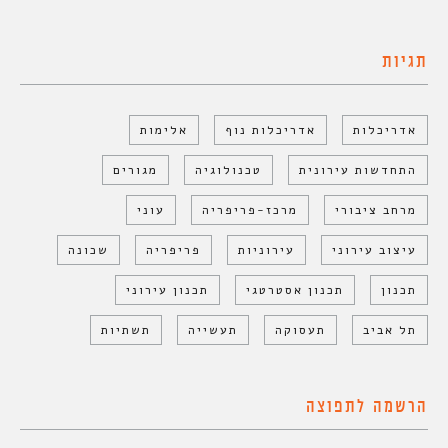
תגיות
אדריכלות
אדריכלות נוף
אלימות
התחדשות עירונית
טכנולוגיה
מגורים
מרחב ציבורי
מרכז-פריפריה
עוני
עיצוב עירוני
עירוניות
פריפריה
שכונה
תכנון
תכנון אסטרטגי
תכנון עירוני
תל אביב
תעסוקה
תעשייה
תשתיות
הרשמה לתפוצה