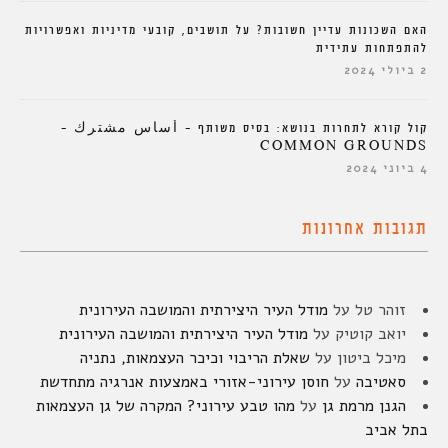
האם השכונות עדיין חשובות? על תושבים, קובעי מדיניות ואפשרויות
להתפתחות עתידית
2 ביולי 2024
קול קורא לתחרות בנושא: בסיס משותף – أساس مشترك –
COMMON GROUNDS
4 ביוני 2024
תגובות אחרונות
זוהר טל
על
מודל העיר היצירתית והמושבה העירונית
יואב קוטיק
על
מודל העיר היצירתית והמושבה העירונית
מיכל ביטון
על
שאלת הריבוי וכיכר העצמאות, נתניה
סאטיבה
על
חוסן עירוני-אזורי באמצעות אנרגיה מתחדשת
הגנן מרמת גן
על
מהו טבע עירוני? המקרה של גן העצמאות
בתל אביב