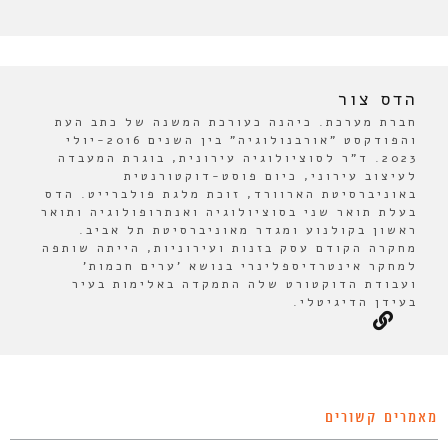
הדס צור
חברת מערכת. כיהנה כעורכת המשנה של כתב העת
והפודקסט "אורבנולוגיה" בין השנים 2016-יולי
2023. ד"ר לסוציולוגיה עירונית, בוגרת המעבדה
לעיצוב עירוני, כיום פוסט-דוקטורנטית
באוניברסיטת הארוורד, זוכת מלגת פולברייט. הדס
בעלת תואר שני בסוציולוגיה ואנתרופולוגיה ותואר
ראשון בקולנוע ומגדר מאוניברסיטת תל אביב.
מחקרה הקודם עסק בזנות ועירוניות, הייתה שותפה
למחקר אינטרדיספלינרי בנושא 'ערים חכמות'
ועבודת הדוקטורט שלה התמקדה באלימות בעיר
בעידן הדיגיטלי.
מאמרים קשורים