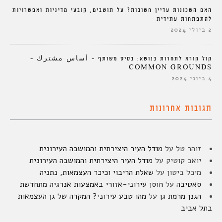
האם השכונות עדיין חשובות? על תושבים, קובעי מדיניות ואפשרויות
להתפתחות עתידית
2 ביולי 2024
קול קורא לתחרות בנושא: בסיס משותף – أساس مشترك –
COMMON GROUNDS
4 ביוני 2024
תגובות אחרונות
זוהר טל
על
מודל העיר היצירתית והמושבה העירונית
יואב קוטיק
על
מודל העיר היצירתית והמושבה העירונית
מיכל ביטון
על
שאלת הריבוי וכיכר העצמאות, נתניה
סאטיבה
על
חוסן עירוני-אזורי באמצעות אנרגיה מתחדשת
הגנן מרמת גן
על
מהו טבע עירוני? המקרה של גן העצמאות
בתל אביב