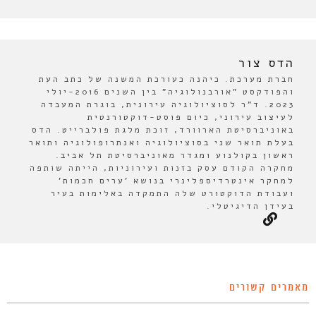
הדס צור
חברת מערכת. כיהנה כעורכת המשנה של כתב העת
והפודקסט "אורבנולוגיה" בין השנים 2016-יולי
2023. ד"ר לסוציולוגיה עירונית, בוגרת המעבדה
לעיצוב עירוני, כיום פוסט-דוקטורנטית
באוניברסיטת הארוורד, זוכת מלגת פולברייט. הדס
בעלת תואר שני בסוציולוגיה ואנתרופולוגיה ותואר
ראשון בקולנוע ומגדר מאוניברסיטת תל אביב.
מחקרה הקודם עסק בזנות ועירוניות, הייתה שותפה
למחקר אינטרדיספלינרי בנושא 'ערים חכמות'
ועבודת הדוקטורט שלה התמקדה באלימות בעיר
בעידן הדיגיטלי.
מאמרים קשורים