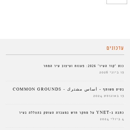
עדכונים
כנס ‘קוד העיר’ 2026: פענוח ועיצוב עיר המחר
15 ביוני 2026
בסיס משותף – أساس مشترك – COMMON GROUNDS
13 באוגוסט 2024
כתבה ב-YNET על מחקר חדש במעבדה העוסק בהצללה בעיר
4 ביולי 2024