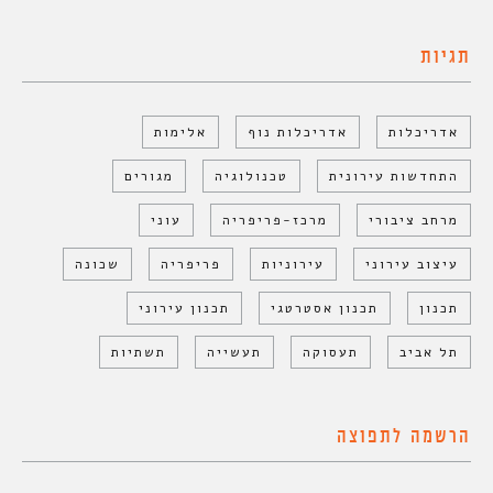
תגיות
אדריכלות
אדריכלות נוף
אלימות
התחדשות עירונית
טכנולוגיה
מגורים
מרחב ציבורי
מרכז-פריפריה
עוני
עיצוב עירוני
עירוניות
פריפריה
שכונה
תכנון
תכנון אסטרטגי
תכנון עירוני
תל אביב
תעסוקה
תעשייה
תשתיות
הרשמה לתפוצה