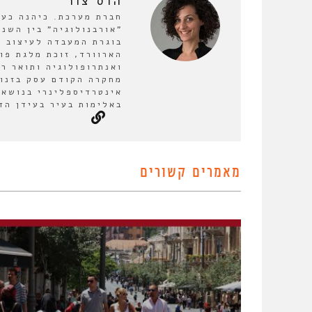
הדס צור
חברת מערכת. כיהנה כע
בוגרת המעבדה לעיצוב ע
הארוורד, זוכת מלגת פו
ואנתרופולוגיה ותואר ר
מחקרה הקודם עסק בזנות
אינטרדיספלינרי בנושא 
באלימות בעיר בעידן הד
מאמרים קשורים