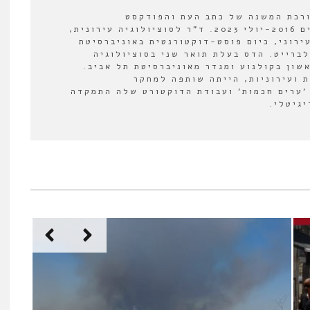
ורכת המשנה של כתב העת והפודקסט
"אורבנולוגיה" בין השנים 2016-יולי 2023. ד"ר לסוציולוגיה עירונית,
ירוני, כיום פוסט-דוקטורנטית באוניברסיטת
לברייט. הדס בעלת תואר שני בסוציולוגיה
אשון בקולנוע ומגדר מאוניברסיטת תל אביב.
 ועירוניות, הייתה שותפה למחקר
'ערים חכמות' ועבודת הדוקטורט שלה התמקדה
יגיטלי.