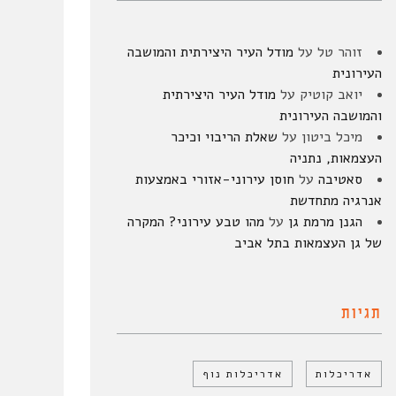
זוהר טל
על
מודל העיר היצירתית והמושבה
העירונית
יואב קוטיק
על
מודל העיר היצירתית
והמושבה העירונית
מיכל ביטון
על
שאלת הריבוי וכיכר
העצמאות, נתניה
סאטיבה
על
חוסן עירוני-אזורי באמצעות
אנרגיה מתחדשת
הגנן מרמת גן
על
מהו טבע עירוני? המקרה
של גן העצמאות בתל אביב
תגיות
אדריכלות
אדריכלות נוף