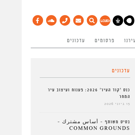
ירנו
פרסומים
עדכונים
עדכונים
כנס ‘קוד העיר’ 2026: פענוח ועיצוב עיר
המחר
15 ביוני 2026
בסיס משותף – أساس مشترك –
COMMON GROUNDS