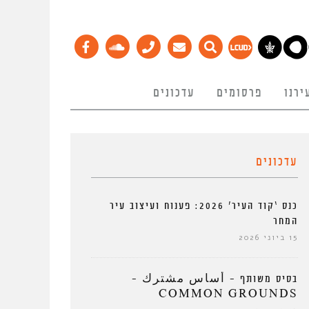
ירנו
פרסומים
עדכונים
עדכונים
כנס ‘קוד העיר’ 2026: פענוח ועיצוב עיר
המחר
15 ביוני 2026
בסיס משותף – أساس مشترك –
COMMON GROUNDS