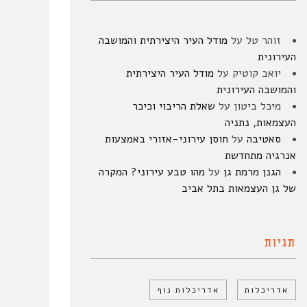
זוהר טל
על
מודל העיר היצירתית והמושבה
העירונית
יואב קוטיק
על
מודל העיר היצירתית
והמושבה העירונית
מיכל ביטון
על
שאלת הריבוי וכיכר
העצמאות, נתניה
סאטיבה
על
חוסן עירוני-אזורי באמצעות
אנרגיה מתחדשת
הגנן מרמת גן
על
מהו טבע עירוני? המקרה
של גן העצמאות בתל אביב
תגיות
אדריכלות
אדריכלות נוף