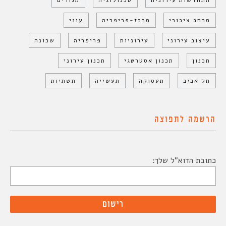
התחדשות עירונית
טכנולוגיה
מגורים
מרחב ציבורי
מרכז-פריפריה
עוני
עיצוב עירוני
עירוניות
פריפריה
שכונה
תכנון
תכנון אסטרטגי
תכנון עירוני
תל אביב
תעסוקה
תעשייה
תשתיות
הרשמה לתפוצה
כתובת הדוא"ל שלך: