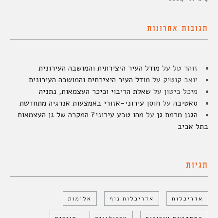
תגובות אחרונות
זוהר טל
על
מודל העיר היצירתית והמושבה העירונית
יואב קוטיק
על
מודל העיר היצירתית והמושבה העירונית
מיכל ביטון
על
שאלת הריבוי וכיכר העצמאות, נתניה
סאטיבה
על
חוסן עירוני-אזורי באמצעות אנרגיה מתחדשת
הגנן מרמת גן
על
מהו טבע עירוני? המקרה של גן העצמאות
בתל אביב
תגיות
אדריכלות
אדריכלות נוף
אלימות