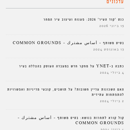
עדכונים
כנס ‘קוד העיר’ 2026: פענוח ועיצוב עיר המחר
15 ביוני 2026
בסיס משותף – أساس مشترك – COMMON GROUNDS
13 באוגוסט 2024
כתבה ב-YNET על מחקר חדש במעבדה העוסק בהצללה בעיר
4 ביולי 2024
האם השכונות עדיין חשובות? על תושבים, קובעי מדיניות ואפשרויות
להתפתחות עתידית
2 ביולי 2024
קול קורא לתחרות בנושא: בסיס משותף – أساس مشترك –
COMMON GROUNDS
4 ביוני 2024