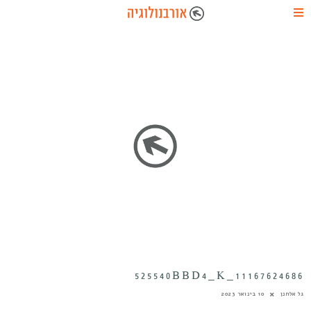
11167624686_525540BBD4_K
גל אלחנן
10 בינואר 2023