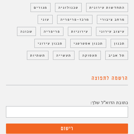
התחדשות עירונית
טכנולוגיה
מגורים
מרחב ציבורי
מרכז-פריפריה
עוני
עיצוב עירוני
עירוניות
פריפריה
שכונה
תכנון
תכנון אסטרטגי
תכנון עירוני
תל אביב
תעסוקה
תעשייה
תשתיות
הרשמה לתפוצה
כתובת הדוא"ל שלך: