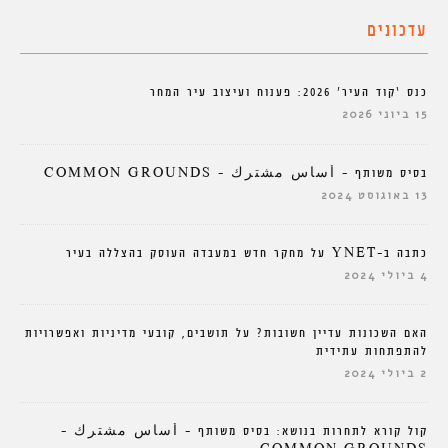
עדכונים
כנס ‘קוד העיר’ 2026: פענוח ועיצוב עיר המחר
15 ביוני 2026
בסיס משותף – أساس مشترك – COMMON GROUNDS
13 באוגוסט 2024
כתבה ב-YNET על מחקר חדש במעבדה העוסק בהצללה בעיר
4 ביולי 2024
האם השכונות עדיין חשובות? על תושבים, קובעי מדיניות ואפשרויות
להתפתחות עתידית
2 ביולי 2024
קול קורא לתחרות בנושא: בסיס משותף – أساس مشترك –