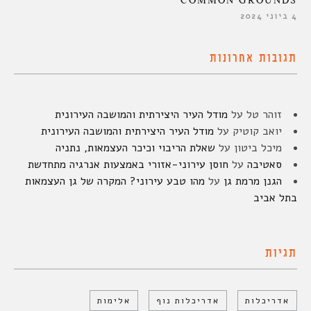
COMMON GROUNDS
4 ביוני 2024
תגובות אחרונות
זוהר טל
על
מודל העיר היצירתית והמושבה העירונית
יואב קוטיק
על
מודל העיר היצירתית והמושבה העירונית
מיכל ביטון
על
שאלת הריבוי וכיכר העצמאות, נתניה
סאטיבה
על
חוסן עירוני-אזורי באמצעות אנרגיה מתחדשת
הגנן מרמת גן
על
מהו טבע עירוני? המקרה של גן העצמאות
בתל אביב
תגיות
אדריכלות
אדריכלות נוף
אלימות