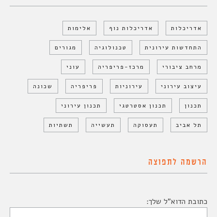
אדריכלות
אדריכלות נוף
אלימות
התחדשות עירונית
טכנולוגיה
מגורים
מרחב ציבורי
מרכז-פריפריה
עוני
עיצוב עירוני
עירוניות
פריפריה
שכונה
תכנון
תכנון אסטרטגי
תכנון עירוני
תל אביב
תעסוקה
תעשייה
תשתיות
הרשמה לתפוצה
כתובת הדוא"ל שלך: