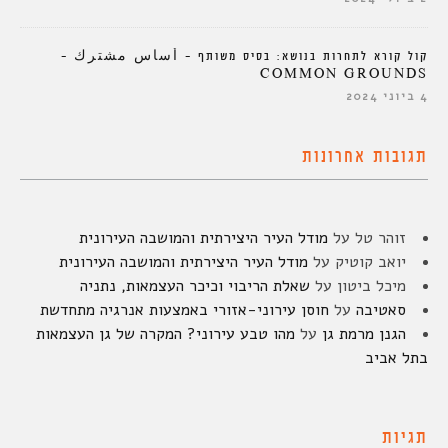
קול קורא לתחרות בנושא: בסיס משותף – أساس مشترك –
COMMON GROUNDS
4 ביוני 2024
תגובות אחרונות
זוהר טל
על
מודל העיר היצירתית והמושבה העירונית
יואב קוטיק
על
מודל העיר היצירתית והמושבה העירונית
מיכל ביטון
על
שאלת הריבוי וכיכר העצמאות, נתניה
סאטיבה
על
חוסן עירוני-אזורי באמצעות אנרגיה מתחדשת
הגנן מרמת גן
על
מהו טבע עירוני? המקרה של גן העצמאות
בתל אביב
תגיות