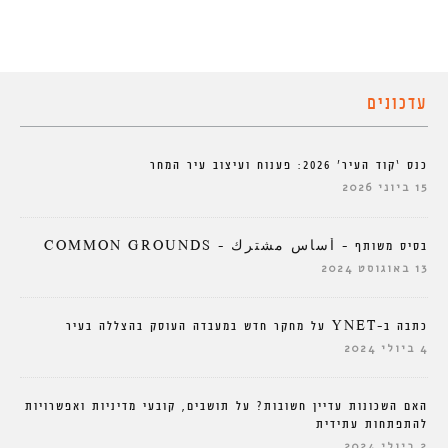
עדכונים
כנס ‘קוד העיר’ 2026: פענוח ועיצוב עיר המחר
15 ביוני 2026
בסיס משותף – أساس مشترك – COMMON GROUNDS
13 באוגוסט 2024
כתבה ב-YNET על מחקר חדש במעבדה העוסק בהצללה בעיר
4 ביולי 2024
האם השכונות עדיין חשובות? על תושבים, קובעי מדיניות ואפשרויות
להתפתחות עתידית
2 ביולי 2024