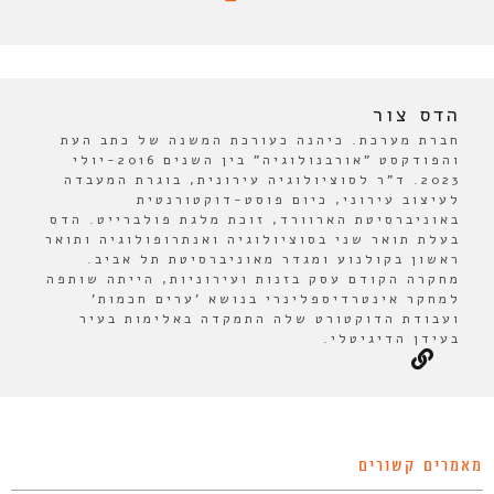
הדס צור
חברת מערכת. כיהנה כעורכת המשנה של כתב העת
והפודקסט "אורבנולוגיה" בין השנים 2016-יולי
2023. ד"ר לסוציולוגיה עירונית, בוגרת המעבדה
לעיצוב עירוני, כיום פוסט-דוקטורנטית
באוניברסיטת הארוורד, זוכת מלגת פולברייט. הדס
בעלת תואר שני בסוציולוגיה ואנתרופולוגיה ותואר
ראשון בקולנוע ומגדר מאוניברסיטת תל אביב.
מחקרה הקודם עסק בזנות ועירוניות, הייתה שותפה
למחקר אינטרדיספלינרי בנושא 'ערים חכמות'
ועבודת הדוקטורט שלה התמקדה באלימות בעיר
בעידן הדיגיטלי.
מאמרים קשורים