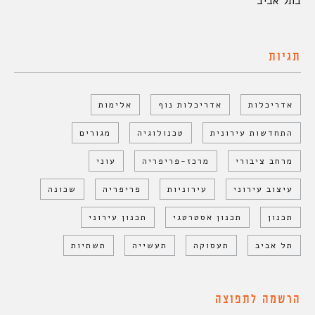
בתל אביב
תגיות
אדריכלות
אדריכלות נוף
אלימות
התחדשות עירונית
טכנולוגיה
מגורים
מרחב ציבורי
מרכז-פריפריה
עוני
עיצוב עירוני
עירוניות
פריפריה
שכונה
תכנון
תכנון אסטרטגי
תכנון עירוני
תל אביב
תעסוקה
תעשייה
תשתיות
הרשמה לתפוצה