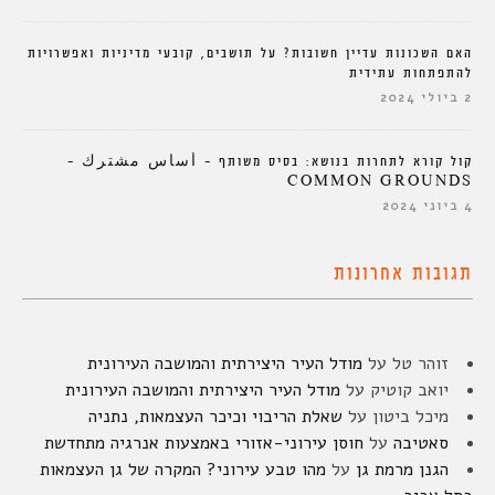
האם השכונות עדיין חשובות? על תושבים, קובעי מדיניות ואפשרויות
להתפתחות עתידית
2 ביולי 2024
קול קורא לתחרות בנושא: בסיס משותף – أساس مشترك –
COMMON GROUNDS
4 ביוני 2024
תגובות אחרונות
זוהר טל
על
מודל העיר היצירתית והמושבה העירונית
יואב קוטיק
על
מודל העיר היצירתית והמושבה העירונית
מיכל ביטון
על
שאלת הריבוי וכיכר העצמאות, נתניה
סאטיבה
על
חוסן עירוני-אזורי באמצעות אנרגיה מתחדשת
הגנן מרמת גן
על
מהו טבע עירוני? המקרה של גן העצמאות