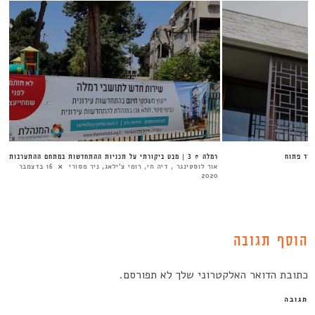
עתיד פתוח
רמלה # 3 | מבט ביקורתי על תכניות ההתחדשות במתחם ההתערבות
אור לוסטינגר , דיה חי, רומי צ'ילאג, ניר מסורי
16 בדצמבר
2020
הוסף תגובה
כתובת הדואר האלקטרוני שלך לא תפורסם.
תגובה