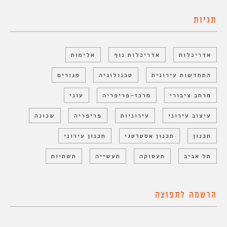
תגיות
אדריכלות
אדריכלות נוף
אלימות
התחדשות עירונית
טכנולוגיה
מגורים
מרחב ציבורי
מרכז-פריפריה
עוני
עיצוב עירוני
עירוניות
פריפריה
שכונה
תכנון
תכנון אסטרטגי
תכנון עירוני
תל אביב
תעסוקה
תעשייה
תשתיות
הרשמה לתפוצה