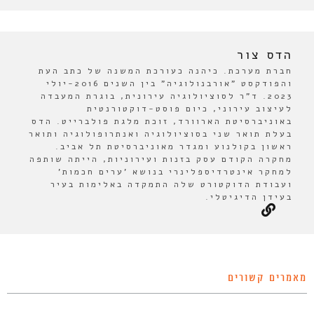
הדס צור
חברת מערכת. כיהנה כעורכת המשנה של כתב העת
והפודקסט "אורבנולוגיה" בין השנים 2016-יולי
2023. ד"ר לסוציולוגיה עירונית, בוגרת המעבדה
לעיצוב עירוני, כיום פוסט-דוקטורנטית
באוניברסיטת הארוורד, זוכת מלגת פולברייט. הדס
בעלת תואר שני בסוציולוגיה ואנתרופולוגיה ותואר
ראשון בקולנוע ומגדר מאוניברסיטת תל אביב.
מחקרה הקודם עסק בזנות ועירוניות, הייתה שותפה
למחקר אינטרדיספלינרי בנושא 'ערים חכמות'
ועבודת הדוקטורט שלה התמקדה באלימות בעיר
בעידן הדיגיטלי.
מאמרים קשורים