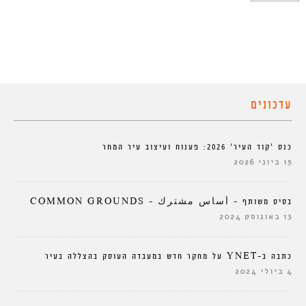
עדכונים
כנס ‘קוד העיר’ 2026: פענוח ועיצוב עיר המחר
15 ביוני 2026
בסיס משותף – أساس مشترك – COMMON GROUNDS
13 באוגוסט 2024
כתבה ב-YNET על מחקר חדש במעבדה העוסק בהצללה בעיר
4 ביולי 2024