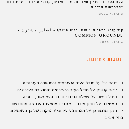
האם השכונות עדיין חשובות? על תושבים, קובעי מדיניות ואפשרויות
להתפתחות עתידית
2 ביולי 2024
קול קורא לתחרות בנושא: בסיס משותף – أساس مشترك –
COMMON GROUNDS
4 ביוני 2024
תגובות אחרונות
זוהר טל
על
מודל העיר היצירתית והמושבה העירונית
יואב קוטיק
על
מודל העיר היצירתית והמושבה העירונית
מיכל ביטון
על
שאלת הריבוי וכיכר העצמאות, נתניה
סאטיבה
על
חוסן עירוני-אזורי באמצעות אנרגיה מתחדשת
הגנן מרמת גן
על
מהו טבע עירוני? המקרה של גן העצמאות
בתל אביב