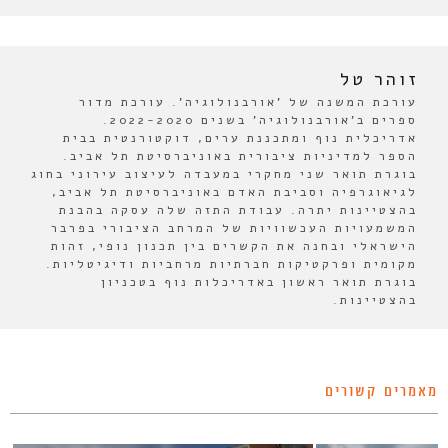
זוהר טל
עורכת המשנה של 'אורבנולוגיה'. עורכת מדור
ספרים ב'אורבנולוגיה' בשנים 2022-2020.
אדריכלית נוף ומתכננת ערים, דוקטורנטית בבית
הספר למדיניות ציבורית באוניברסיטת תל אביב.
בוגרת תואר שני מחקרי במעבדה לעיצוב עירוני בחוג
לגיאוגרפיה וסביבת האדם באוניברסיטת תל אביב,
בהצטיינות יתרה. עבודת התזה שלה עסקה בהבנת
המשמעויות העכשוויות של המרחב הציבורי בפרבר
הישראלי ובחנה את הקשרים בין תכנון נופי, זהות
מקומית ופרקטיקות חברתיות מרחביות ודיגיטליות.
בוגרת תואר ראשון באדריכלות נוף בטכניון
בהצטיינות.
מאמרים קשורים