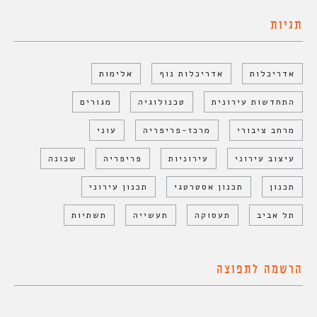
תגיות
אדריכלות
אדריכלות נוף
אלימות
התחדשות עירונית
טכנולוגיה
מגורים
מרחב ציבורי
מרכז-פריפריה
עוני
עיצוב עירוני
עירוניות
פריפריה
שכונה
תכנון
תכנון אסטרטגי
תכנון עירוני
תל אביב
תעסוקה
תעשייה
תשתיות
הרשמה לתפוצה