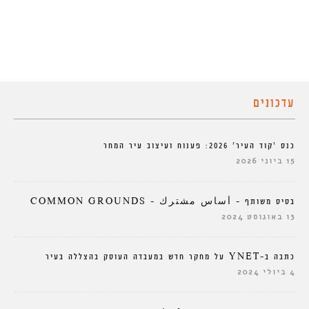
עדכונים
כנס ‘קוד העיר’ 2026: פענוח ועיצוב עיר המחר
15 ביוני 2026
בסיס משותף – أساس مشترك – COMMON GROUNDS
13 באוגוסט 2024
כתבה ב-YNET על מחקר חדש במעבדה העוסק בהצללה בעיר
4 ביולי 2024