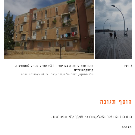
של העיר
התחדשות עירונית בפריפריה | #2 קווים מנחים להתחדשות
קונטקסטואלית
טלי חתוקה, זוהר טל וגילי ענבר
16 באוגוסט 2021
הוסף תגובה
כתובת הדואר האלקטרוני שלך לא תפורסם.
תגובה