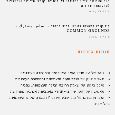
האם השכונות עדיין חשובות? על תושבים, קובעי מדיניות ואפשרויות
להתפתחות עתידית
2 ביולי 2024
קול קורא לתחרות בנושא: בסיס משותף – أساس مشترك –
COMMON GROUNDS
4 ביוני 2024
תגובות אחרונות
זוהר טל
על
מודל העיר היצירתית והמושבה העירונית
יואב קוטיק
על
מודל העיר היצירתית והמושבה העירונית
מיכל ביטון
על
שאלת הריבוי וכיכר העצמאות, נתניה
סאטיבה
על
חוסן עירוני-אזורי באמצעות אנרגיה מתחדשת
הגנן מרמת גן
על
מהו טבע עירוני? המקרה של גן העצמאות
בתל אביב