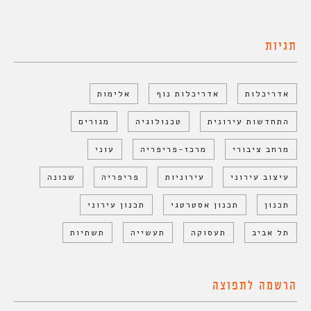
תגיות
אדריכלות
אדריכלות נוף
אלימות
התחדשות עירונית
טכנולוגיה
מגורים
מרחב ציבורי
מרכז-פריפריה
עוני
עיצוב עירוני
עירוניות
פריפריה
שכונה
תכנון
תכנון אסטרטגי
תכנון עירוני
תל אביב
תעסוקה
תעשייה
תשתיות
הרשמה לתפוצה