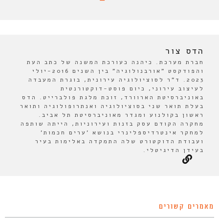
הדס צור
חברת מערכת. כיהנה כעורכת המשנה של כתב העת
והפודקסט "אורבנולוגיה" בין השנים 2016-יולי
2023. ד"ר לסוציולוגיה עירונית, בוגרת המעבדה
לעיצוב עירוני, כיום פוסט-דוקטורנטית
באוניברסיטת הארוורד, זוכת מלגת פולברייט. הדס
בעלת תואר שני בסוציולוגיה ואנתרופולוגיה ותואר
ראשון בקולנוע ומגדר מאוניברסיטת תל אביב.
מחקרה הקודם עסק בזנות ועירוניות, הייתה שותפה
למחקר אינטרדיספלינרי בנושא 'ערים חכמות'
ועבודת הדוקטורט שלה התמקדה באלימות בעיר
בעידן הדיגיטלי.
מאמרים קשורים