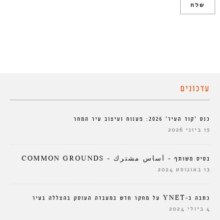
עדכונים
כנס ‘קוד העיר’ 2026: פענוח ועיצוב עיר המחר
15 ביוני 2026
בסיס משותף – أساس مشترك – COMMON GROUNDS
13 באוגוסט 2024
כתבה ב-YNET על מחקר חדש במעבדה העוסק בהצללה בעיר
4 ביולי 2024