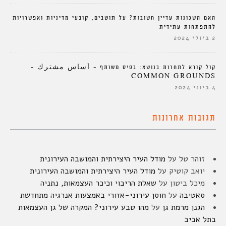
האם השכונות עדיין חשובות? על תושבים, קובעי מדיניות ואפשרויות
להתפתחות עתידית
2 ביולי 2024
קול קורא לתחרות בנושא: בסיס משותף – أساس مشترك –
COMMON GROUNDS
4 ביוני 2024
תגובות אחרונות
זוהר טל
על
מודל העיר היצירתית והמושבה העירונית
יואב קוטיק
על
מודל העיר היצירתית והמושבה העירונית
מיכל ביטון
על
שאלת הריבוי וכיכר העצמאות, נתניה
סאטיבה
על
חוסן עירוני-אזורי באמצעות אנרגיה מתחדשת
הגנן מרמת גן
על
מהו טבע עירוני? המקרה של גן העצמאות
בתל אביב