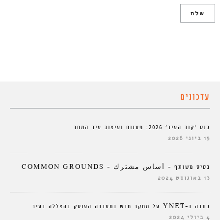
עדכונים
כנס ‘קוד העיר’ 2026: פענוח ועיצוב עיר המחר
15 ביוני 2026
בסיס משותף – أساس مشترك – COMMON GROUNDS
13 באוגוסט 2024
כתבה ב-YNET על מחקר חדש במעבדה העוסק בהצללה בעיר
4 ביולי 2024