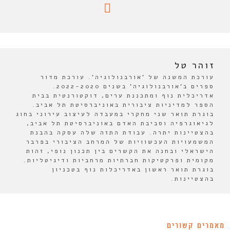
זוהר טל
עורכת המשנה של 'אורבנולוגיה'. עורכת מדור
ספרים ב'אורבנולוגיה' בשנים 2022-2020.
אדריכלית נוף ומתכננת ערים, דוקטורנטית בבית
הספר למדיניות ציבורית באוניברסיטת תל אביב.
בוגרת תואר שני מחקרי במעבדה לעיצוב עירוני בחוג
לגיאוגרפיה וסביבת האדם באוניברסיטת תל אביב,
בהצטיינות יתרה. עבודת התזה שלה עסקה בהבנת
המשמעויות העכשוויות של המרחב הציבורי בפרבר
הישראלי ובחנה את הקשרים בין תכנון נופי, זהות
מקומית ופרקטיקות חברתיות מרחביות ודיגיטליות.
בוגרת תואר ראשון באדריכלות נוף בטכניון
בהצטיינות.
מאמרים קשורים