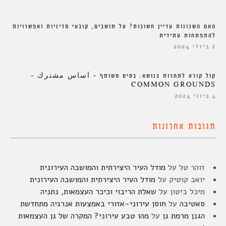
האם השכונות עדיין חשובות? על תושבים, קובעי מדיניות ואפשרויות
להתפתחות עתידית
2 ביולי 2024
קול קורא לתחרות בנושא: בסיס משותף – أساس مشترك –
COMMON GROUNDS
4 ביוני 2024
תגובות אחרונות
זוהר טל
על
מודל העיר היצירתית והמושבה העירונית
יואב קוטיק
על
מודל העיר היצירתית והמושבה העירונית
מיכל ביטון
על
שאלת הריבוי וכיכר העצמאות, נתניה
סאטיבה
על
חוסן עירוני-אזורי באמצעות אנרגיה מתחדשת
הגנן מרמת גן
על
מהו טבע עירוני? המקרה של גן העצמאות