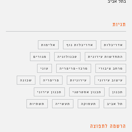
בתל אביב
תגיות
אדריכלות
אדריכלות נוף
אלימות
התחדשות עירונית
טכנולוגיה
מגורים
מרחב ציבורי
מרכז-פריפריה
עוני
עיצוב עירוני
עירוניות
פריפריה
שכונה
תכנון
תכנון אסטרטגי
תכנון עירוני
תל אביב
תעסוקה
תעשייה
תשתיות
הרשמה לתפוצה