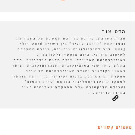
הדס צור
חברת מערכת. כיהנה כעורכת המשנה של כתב העת
והפודקסט "אורבנולוגיה" בין השנים 2016-יולי
2023. ד"ר לסוציולוגיה עירונית, בוגרת המעבדה
לעיצוב עירוני, כיום פוסט-דוקטורנטית
באוניברסיטת הארוורד, זוכת מלגת פולברייט. הדס
בעלת תואר שני בסוציולוגיה ואנתרופולוגיה ותואר
ראשון בקולנוע ומגדר מאוניברסיטת תל אביב.
מחקרה הקודם עסק בזנות ועירוניות, הייתה שותפה
למחקר אינטרדיספלינרי בנושא 'ערים חכמות'
ועבודת הדוקטורט שלה התמקדה באלימות בעיר
בעידן הדיגיטלי.
מאמרים קשורים