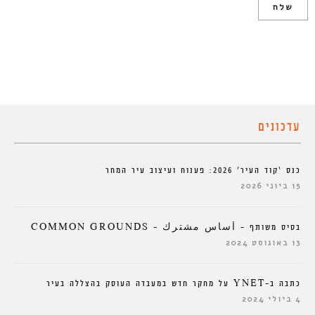
עדכונים
כנס ‘קוד העיר’ 2026: פענוח ועיצוב עיר המחר
15 ביוני 2026
בסיס משותף – أساس مشترك – COMMON GROUNDS
13 באוגוסט 2024
כתבה ב-YNET על מחקר חדש במעבדה העוסק בהצללה בעיר
4 ביולי 2024