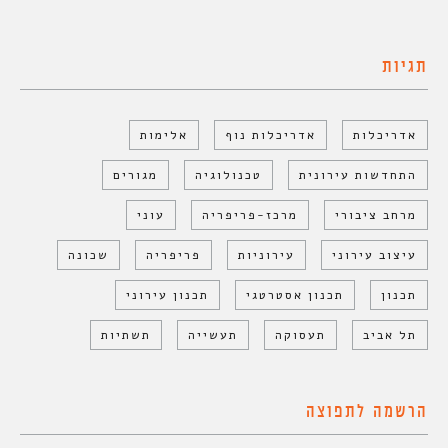
תגיות
אדריכלות
אדריכלות נוף
אלימות
התחדשות עירונית
טכנולוגיה
מגורים
מרחב ציבורי
מרכז-פריפריה
עוני
עיצוב עירוני
עירוניות
פריפריה
שכונה
תכנון
תכנון אסטרטגי
תכנון עירוני
תל אביב
תעסוקה
תעשייה
תשתיות
הרשמה לתפוצה