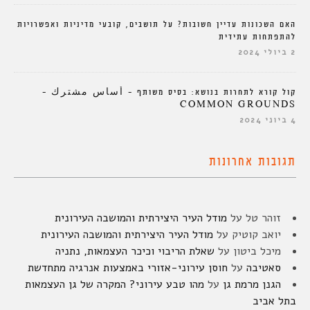
האם השכונות עדיין חשובות? על תושבים, קובעי מדיניות ואפשרויות
להתפתחות עתידית
2 ביולי 2024
קול קורא לתחרות בנושא: בסיס משותף – أساس مشترك –
COMMON GROUNDS
4 ביוני 2024
תגובות אחרונות
זוהר טל
על
מודל העיר היצירתית והמושבה העירונית
יואב קוטיק
על
מודל העיר היצירתית והמושבה העירונית
מיכל ביטון
על
שאלת הריבוי וכיכר העצמאות, נתניה
סאטיבה
על
חוסן עירוני-אזורי באמצעות אנרגיה מתחדשת
הגנן מרמת גן
על
מהו טבע עירוני? המקרה של גן העצמאות
בתל אביב