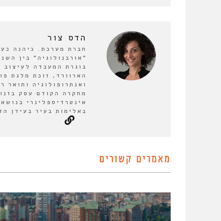
הדס צור
חברת מערכת. כיהנה כע
בוגרת המעבדה לעיצוב ע
הארוורד, זוכת מלגת פו
ואנתרופולוגיה ותואר ר
מחקרה הקודם עסק בזנות
אינטרדיספלינרי בנושא 
באלימות בעיר בעידן הד
מאמרים קשורים