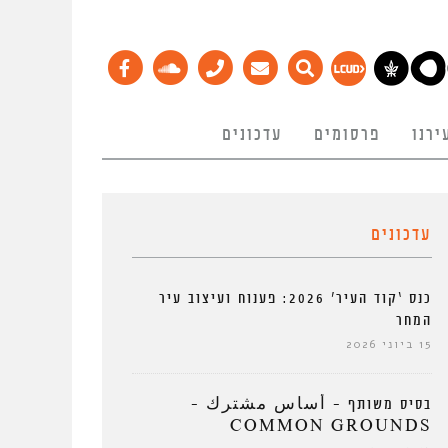
ירנו
פרסומים
עדכונים
עדכונים
כנס ‘קוד העיר’ 2026: פענוח ועיצוב עיר
המחר
15 ביוני 2026
בסיס משותף – أساس مشترك –
COMMON GROUNDS