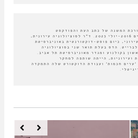
ורכת המשנה של כתב העת והפודקסט
"אורבנולוגיה" בין השנים 2016-יולי 2023. ד"ר לסוציולוגיה עירונית,
ירוני, כיום פוסט-דוקטורנטית באוניברסיטת
לברייט. הדס בעלת תואר שני בסוציולוגיה
אשון בקולנוע ומגדר מאוניברסיטת תל אביב.
 ועירוניות, הייתה שותפה למחקר
'ערים חכמות' ועבודת הדוקטורט שלה התמקדה
יגיטלי.