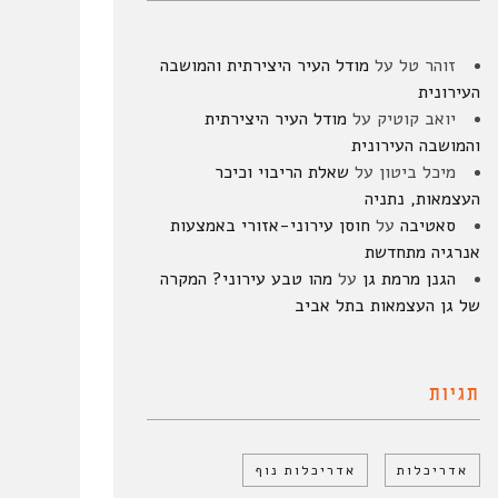
זוהר טל
על
מודל העיר היצירתית והמושבה
העירונית
יואב קוטיק
על
מודל העיר היצירתית
והמושבה העירונית
מיכל ביטון
על
שאלת הריבוי וכיכר
העצמאות, נתניה
סאטיבה
על
חוסן עירוני-אזורי באמצעות
אנרגיה מתחדשת
הגנן מרמת גן
על
מהו טבע עירוני? המקרה
של גן העצמאות בתל אביב
תגיות
אדריכלות
אדריכלות נוף