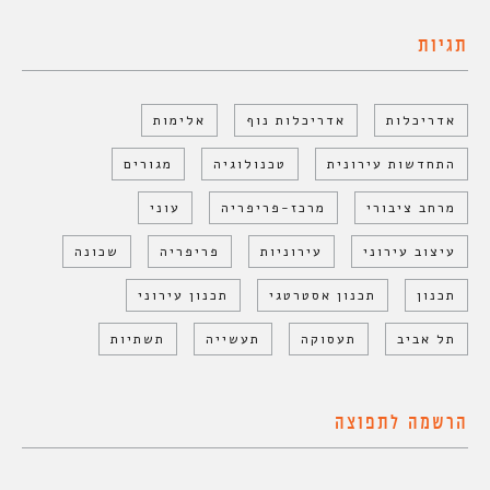
תגיות
אדריכלות
אדריכלות נוף
אלימות
התחדשות עירונית
טכנולוגיה
מגורים
מרחב ציבורי
מרכז-פריפריה
עוני
עיצוב עירוני
עירוניות
פריפריה
שכונה
תכנון
תכנון אסטרטגי
תכנון עירוני
תל אביב
תעסוקה
תעשייה
תשתיות
הרשמה לתפוצה