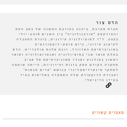
הדס צור
חברת מערכת. כיהנה כעורכת המשנה של כתב העת
והפודקסט "אורבנולוגיה" בין השנים 2016-יולי
2023. ד"ר לסוציולוגיה עירונית, בוגרת המעבדה
לעיצוב עירוני, כיום פוסט-דוקטורנטית
באוניברסיטת הארוורד, זוכת מלגת פולברייט. הדס
בעלת תואר שני בסוציולוגיה ואנתרופולוגיה ותואר
ראשון בקולנוע ומגדר מאוניברסיטת תל אביב.
מחקרה הקודם עסק בזנות ועירוניות, הייתה שותפה
למחקר אינטרדיספלינרי בנושא 'ערים חכמות'
ועבודת הדוקטורט שלה התמקדה באלימות בעיר
בעידן הדיגיטלי.
מאמרים קשורים