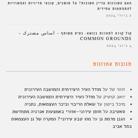
האם השכונות עדיין חשובות? על תושבים, קובעי מדיניות ואפשרויות
להתפתחות עתידית
2 ביולי 2024
קול קורא לתחרות בנושא: בסיס משותף – أساس مشترك –
COMMON GROUNDS
4 ביוני 2024
תגובות אחרונות
זוהר טל
על
מודל העיר היצירתית והמושבה העירונית
יואב קוטיק
על
מודל העיר היצירתית והמושבה העירונית
מיכל ביטון
על
שאלת הריבוי וכיכר העצמאות, נתניה
סאטיבה
על
חוסן עירוני-אזורי באמצעות אנרגיה מתחדשת
הגנן מרמת גן
על
מהו טבע עירוני? המקרה של גן העצמאות
בתל אביב