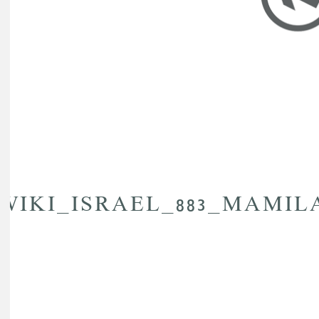
PIKIWIKI_ISRAEL_8_מרכז_קניות-