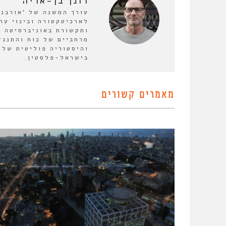
רונן בן-אריה
לארכיטקטורה ובינוי ער
ותקשורת באוניברסיטה ה
מרחביים של כוח והתנגד
והיסטוריה פוליטית של 
בישראל-פלסטין.
מאמרים קשורים