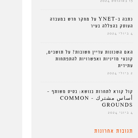
13 באוגוסט 2024
כתבה ב-YNET על מחקר חדש במעבדה
העוסק בהצללה בעיר
4 ביולי 2024
האם השכונות עדיין חשובות? על תושבים,
קובעי מדיניות ואפשרויות להתפתחות
עתידית
2 ביולי 2024
ממילא
קול קורא לתחרות בנושא: בסיס משותף –
أساس مشترك – COMMON
GROUNDS
4 ביוני 2024
תגובות אחרונות