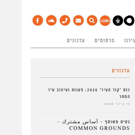
ירנו
פרסומים
עדכונים
עדכונים
כנס ‘קוד העיר’ 2026: פענוח ועיצוב עיר
המחר
15 ביוני 2026
בסיס משותף – أساس مشترك –
COMMON GROUNDS