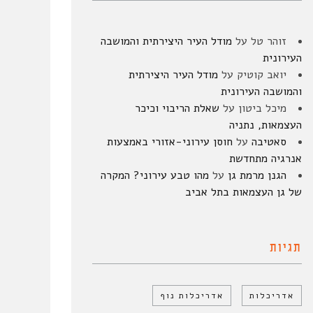
זוהר טל
על
מודל העיר היצירתית והמושבה
העירונית
יואב קוטיק
על
מודל העיר היצירתית
והמושבה העירונית
מיכל ביטון
על
שאלת הריבוי וכיכר
העצמאות, נתניה
סאטיבה
על
חוסן עירוני-אזורי באמצעות
אנרגיה מתחדשת
הגנן מרמת גן
על
מהו טבע עירוני? המקרה
של גן העצמאות בתל אביב
תגיות
אדריכלות
אדריכלות נוף